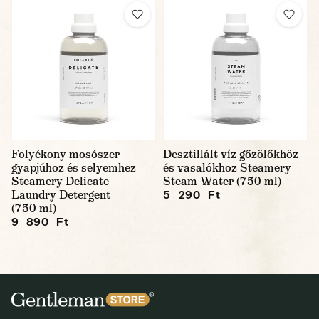
Folyékony mosószer
Desztillált víz gőzölőkhöz
gyapjúhoz és selyemhez
és vasalókhoz Steamery
Steamery Delicate
Steam Water (750 ml)
Laundry Detergent
5 290 Ft
(750 ml)
9 890 Ft