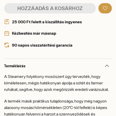
HOZZÁADÁS A KOSÁRHOZ
25 000 Ft felett a kiszállítás ingyenes
Kézbesítés már másnap
90 napos visszatérítési garancia
Termékleírás
A Steamery folyékony mosószert úgy tervezték, hogy
kíméletesen, mégis hatékonyan ápolja a sötét és farmer
ruhákat, segítve, hogy azok megőrizzék eredeti varázsukat.
A termék másik praktikus tulajdonsága, hogy még nagyon
alacsony mosási hőmérsékleten (20°C-tól felfelé) is képes
hatékonyan felvenni a harcot a szennyeződések és