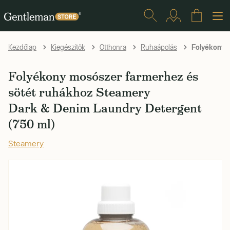
Folyékony m
Kezdőlap
Kiegészítők
Otthonra
Ruhaápolás
Folyékony mosószer farmerhez és
sötét ruhákhoz Steamery
Dark & Denim Laundry Detergent
(750 ml)
Steamery