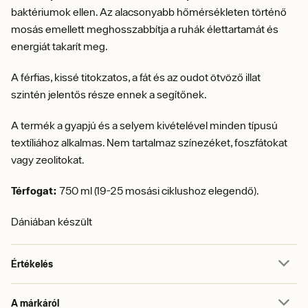
baktériumok ellen. Az alacsonyabb hőmérsékleten történő
mosás emellett meghosszabbítja a ruhák élettartamát és
energiát takarít meg.
A férfias, kissé titokzatos, a fát és az oudot ötvöző illat
szintén jelentős része ennek a segítőnek.
A termék a gyapjú és a selyem kivételével minden típusú
textíliához alkalmas. Nem tartalmaz színezéket, foszfátokat
vagy zeolitokat.
Térfogat:
750 ml (19-25 mosási ciklushoz elegendő).
Dániában készült
Értékelés
A márkáról