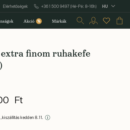
HU
Elérhetőségek
+36 1 500 9497 (Hé–Pé: 8–16h)
nságok
Akció
%
Márkák
extra finom ruhakefe
)
00 Ft
 kiszállítás kedden 8. 11.