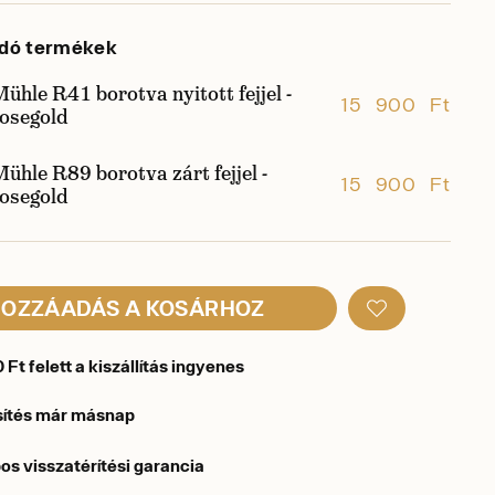
dó termékek
ühle R41 borotva nyitott fejjel -
15 900 Ft
rosegold
ühle R89 borotva zárt fejjel -
15 900 Ft
rosegold
OZZÁADÁS A KOSÁRHOZ
Ft felett a kiszállítás ingyenes
sítés már másnap
os visszatérítési garancia