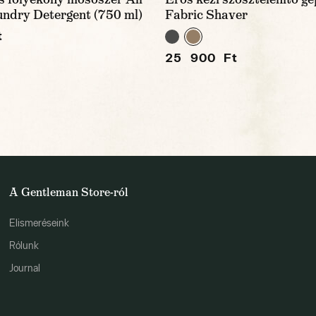
undry Detergent (750 ml)
Fabric Shaver
t
25 900 Ft
A Gentleman Store-ról
Elismeréseink
Rólunk
Journal