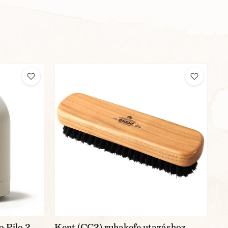
p Pilo 2
Kent (CC2) ruhakefe utazáshoz