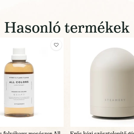
Hasonló termékek
s folyékony mosószer All
Erős kézi szösztelenítő gé