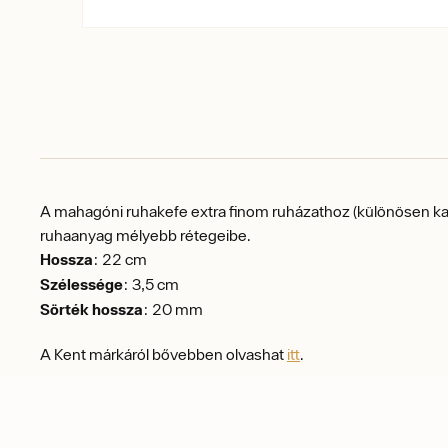
A mahagóni ruhakefe extra finom ruházathoz (különösen kasm
ruhaanyag mélyebb rétegeibe.
Hossza
: 22 cm
Szélessége
: 3,5 cm
Sörték hossza
: 20 mm
A Kent márkáról bővebben olvashat
itt
.