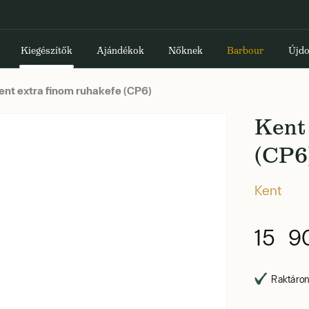
Kiegészítők
Ajándékok
Nőknek
Barbour
Újdo
ent extra finom ruhakefe (CP6)
Kent 
(CP6
Kent
15 9
Raktáron,