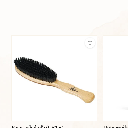
Kent ruhakefe (CS1B)
Univerzáli