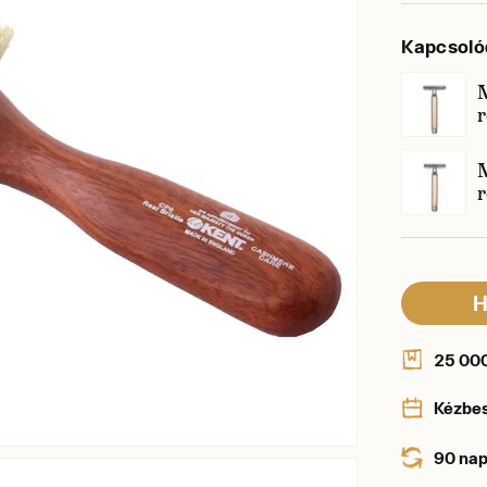
Kapcsoló
M
M
H
25 000 
Kézbe
90 nap