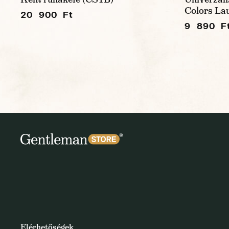
Colors La
20 900 Ft
9 890 F
Elérhetőségek