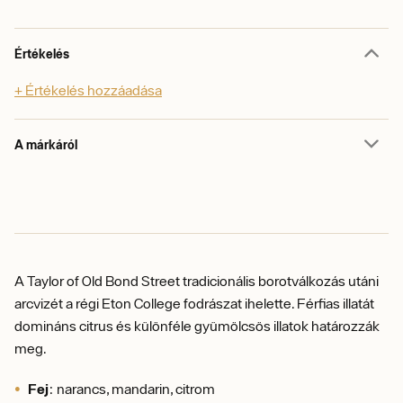
Értékelés
+ Értékelés hozzáadása
A márkáról
A Taylor of Old Bond Street tradicionális borotválkozás utáni
arcvizét a régi Eton College fodrászat ihelette. Férfias illatát
domináns citrus és különféle gyümölcsös illatok határozzák
meg.
Fej
: narancs, mandarin, citrom