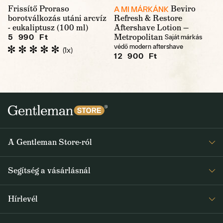
Frissítő Proraso
Beviro
A MI MÁRKÁNK
borotválkozás utáni arcvíz
Refresh & Restore
- eukaliptusz (100 ml)
Aftershave Lotion —
Metropolitan
5 990 Ft
Saját márkás
védő modern aftershave
(1x)
12 900 Ft
A Gentleman Store-ról
Elismeréseink
Segítség a vásárlásnál
Rólunk
Gyakran ismételt kérdések
Journal
Hírlevél
Visszaküldés és reklamáció
Kapjon heti 1x értesítést a Gentleman Store új termékeiről és
Általános Szerződési Feltételek