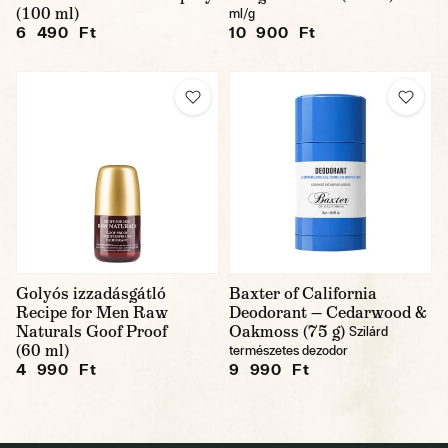
(100 ml)
ml/g
6 490 Ft
10 900 Ft
Golyós izzadásgátló
Baxter of California
Recipe for Men Raw
Deodorant — Cedarwood &
Naturals Goof Proof
Oakmoss (75 g)
Szilárd
(60 ml)
természetes dezodor
4 990 Ft
9 990 Ft