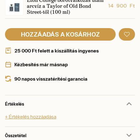
Eton College borotválkozás utáni
arcvíz a Taylor of Old Bond
14 900 Ft
Street-től (100 ml)
HOZZÁADÁS A KOSÁRHOZ
25 000 Ft felett a kiszállítás ingyenes
Kézbesítés már másnap
90 napos visszatérítési garancia
Értékelés
+ Értékelés hozzáadása
Összetétel