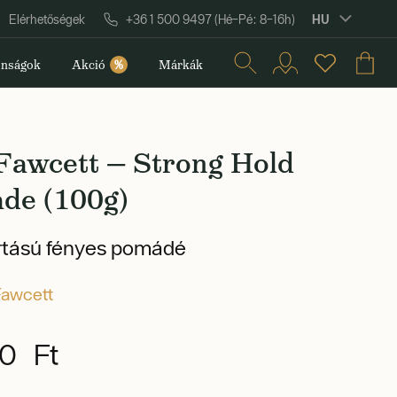
HU
Elérhetőségek
+36 1 500 9497 (Hé–Pé: 8–16h)
nságok
Akció
%
Márkák
 Fawcett — Strong Hold
de (100g)
rtású fényes pomádé
Fawcett
0 Ft