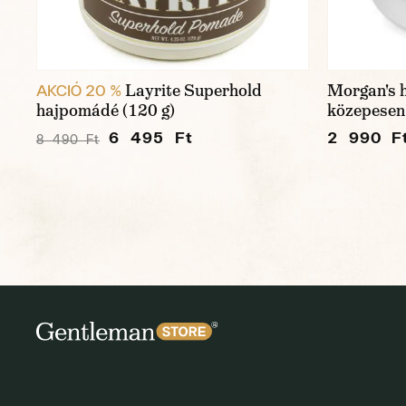
Layrite Superhold
Morgan's 
AKCIÓ 20 %
hajpomádé (120 g)
közepesen 
6 495 Ft
2 990 F
8 490 Ft