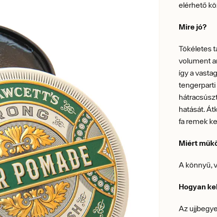
elérhető k
Mire jó?
Tökéletes t
volument an
így a vasta
tengerparti
hátracsúszt
hatását. Át
fa remek k
Miért műk
A könnyű, 
Hogyan kel
Az ujjbegy