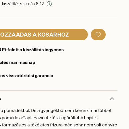
 kiszállítás szerdán 8. 12.
OZZÁADÁS A KOSÁRHOZ
Ft felett a kiszállítás ingyenes
sítés már másnap
os visszatérítési garancia
s
csó pomádékból. De a gyengékből sem kérünk már többet.
 pomádé a Capt. Fawcett-től a legőrültebb hajat is
A formázás és a tökéletes frizura még soha nem volt ennyire