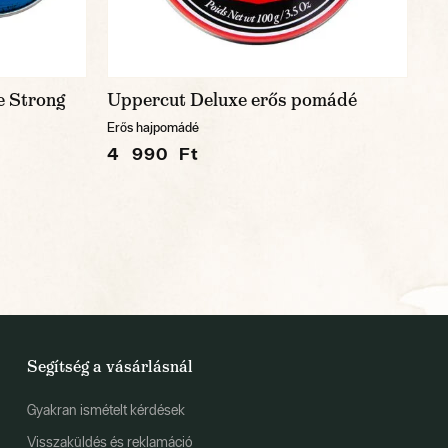
e Strong
Uppercut Deluxe erős pomádé
Erős hajpomádé
4 990 Ft
Segítség a vásárlásnál
Gyakran ismételt kérdések
Visszaküldés és reklamáció