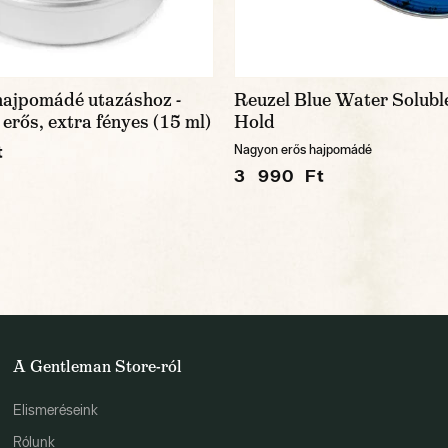
hajpomádé utazáshoz -
Reuzel Blue Water Solubl
erős, extra fényes (15 ml)
Hold
t
Nagyon erős hajpomádé
3 990 Ft
A Gentleman Store-ról
Elismeréseink
Rólunk