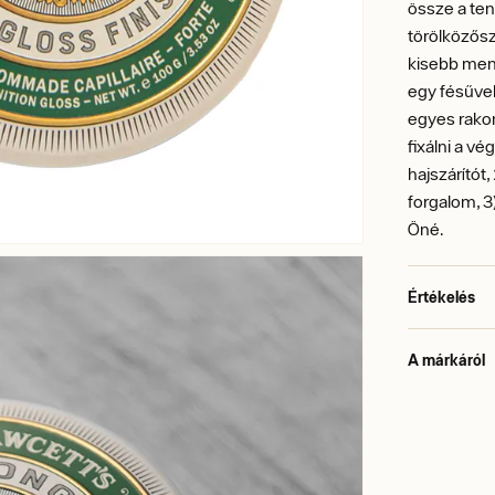
össze a ten
törölközőszá
kisebb men
egy fésűve
egyes rakon
fixálni a v
hajszárítót,
forgalom, 3
Öné.
Értékelés
A márkáról