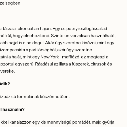
özelségben.
artásra a rakoncátlan hajon. Egy csipetnyi csillogással ad
élkül, hogy elnehezítené. Szinte univerzálisan használható,
gabb hajjal is elboldogul. Akár úgy szeretne kinézni, mint egy
 izompacsirta a parti őrségből, akár úgy szeretné
atni a haját, mint egy New York-i maffiózó, ez megteszi a
kozottul egyszerű. Ráadásul az illata a fűszerek, citrusok és
everéke.
ödik?
vízbázisú formulának köszönhetően.
l használni?
ekkel kanalazzon egy kis mennyiségű pomádét, majd gyúrja