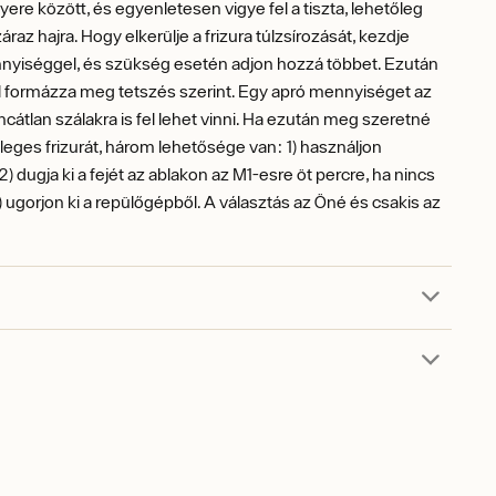
yere között, és egyenletesen vigye fel a tiszta, lehetőleg
raz hajra. Hogy elkerülje a frizura túlzsírozását, kezdje
nyiséggel, és szükség esetén adjon hozzá többet. Ezután
l formázza meg tetszés szerint. Egy apró mennyiséget az
cátlan szálakra is fel lehet vinni. Ha ezután meg szeretné
égleges frizurát, három lehetősége van: 1) használjon
 2) dugja ki a fejét az ablakon az M1-esre öt percre, ha nincs
) ugorjon ki a repülőgépből. A választás az Öné és csakis az