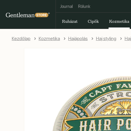
Journal
Rólunk
Ruházat
Cipők
Kozmetika
Kezdőlap
Kozmetika
Hajápolás
Haj styling
Ha