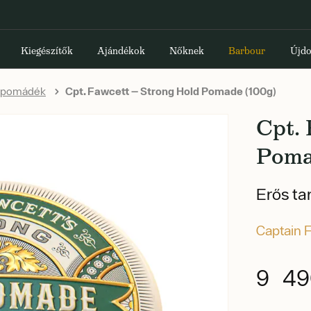
Kiegészítők
Ajándékok
Nőknek
Barbour
Újdo
jpomádék
Cpt. Fawcett — Strong Hold Pomade (100g)
Cpt.
Poma
Erős ta
Captain 
9 49