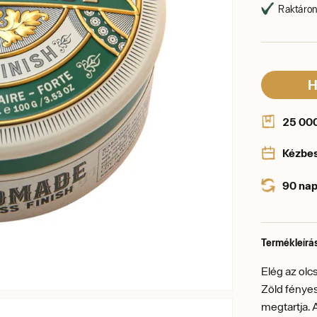
Raktáron,
H
25 000 
Kézbe
90 nap
Termékleírá
Elég az ol
Zöld fényes
megtartja. 