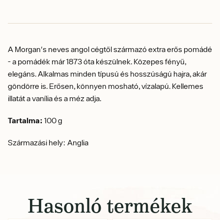
A Morgan's neves angol cégtől származó extra erős pomádé
- a pomádék már 1873 óta készülnek. Közepes fényű,
elegáns. Alkalmas minden típusú és hosszúságú hajra, akár
göndörre is.
Erősen, könnyen mosható, vízalapú.
Kellemes
illatát a vanília és a méz adja.
Tartalma:
100 g
Származási hely: Anglia
Hasonló termékek