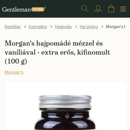
Morgan's hajp
Kezdőlap
Kozmetika
Hajápolás
Haj styling
Morgan's hajpomádé mézzel és
vaníliával - extra erős, kifinomult
(100 g)
Morgan's