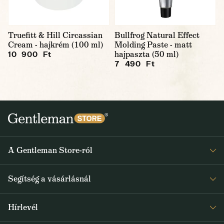
Truefitt & Hill Circassian
Bullfrog Natural Effect
Cream - hajkrém (100 ml)
Molding Paste - matt
hajpaszta (50 ml)
10 900 Ft
7 490 Ft
A Gentleman Store-ról
Elismeréseink
Segítség a vásárlásnál
Rólunk
Gyakran ismételt kérdések
Journal
Hírlevél
Visszaküldés és reklamáció