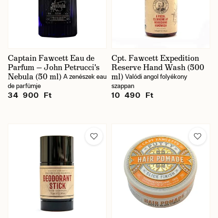
Captain Fawcett Eau de
Cpt. Fawcett Expedition
Parfum — John Petrucci's
Reserve Hand Wash (500
Nebula (50 ml)
ml)
A zenészek eau
Valódi angol folyékony
de parfümje
szappan
34 900 Ft
10 490 Ft