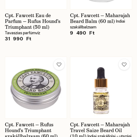
Cpt. Fawcett Eau de
Cpt. Fawcett — Maharajah
Parfum — Rufus Hound's
Beard Balm (60 ml)
Indiai
Triumphant (50 ml)
szakállbalzsam
9 490 Ft
Tavaszias parfümvíz
31 990 Ft
Cpt. Fawcett — Rufus
Cpt. Fawcett — Maharajah
Hound's Triumphant
Travel Saize Beard Oil
szakállbalzsam (60 ml)
(10 ml)
Indiai szakállolaj – utazási