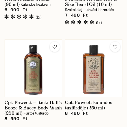
(90 ml)
Size Beard Oil (10 ml)
Kalandos kézkrém
6 990 Ft
Szakállolaj – utazási kiszerelés
7 490 Ft
(1x)
(1x)
Cpt. Fawcett — Ricki Hall's
Cpt. Fawcett kalandos
Booze & Baccy Body Wash
tusfürdője (250 ml)
(250 ml)
8 490 Ft
Füstös tusfürdő
8 990 Ft