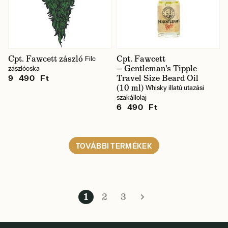
Cpt. Fawcett zászló
Cpt. Fawcett
Filc
— Gentleman's Tipple
zászlócska
Travel Size Beard Oil
9 490 Ft
(10 ml)
Whisky illatú utazási
szakállolaj
6 490 Ft
TOVÁBBI TERMÉKEK
1
2
3