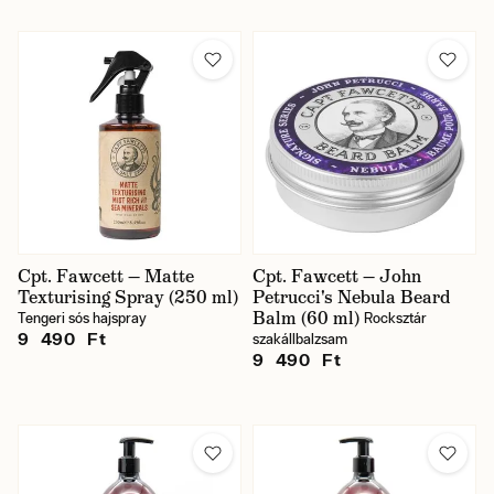
Cpt. Fawcett — Matte
Cpt. Fawcett — John
Texturising Spray (250 ml)
Petrucci's Nebula Beard
Balm (60 ml)
Tengeri sós hajspray
Rocksztár
9 490 Ft
szakállbalzsam
9 490 Ft