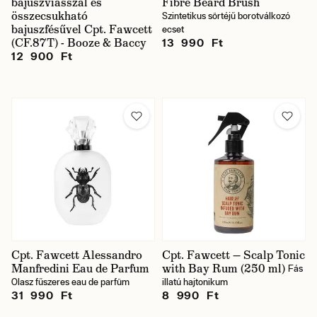
bajuszviasszal és
Fibre Beard Brush
összecsukható
Szintetikus sörtéjű borotválkozó
bajuszfésűvel Cpt. Fawcett
ecset
(CF.87T) - Booze & Baccy
13 990 Ft
12 900 Ft
Cpt. Fawcett Alessandro
Cpt. Fawcett — Scalp Tonic
Manfredini Eau de Parfum
with Bay Rum (250 ml)
Fás
Olasz fűszeres eau de parfüm
illatú hajtonikum
31 990 Ft
8 990 Ft