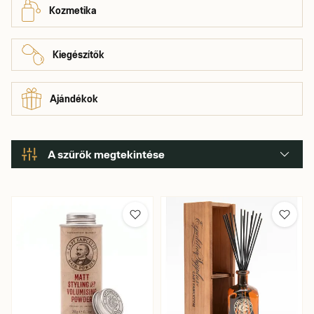
Kozmetika
Kiegészítők
Ajándékok
A szűrők megtekintése
Szín