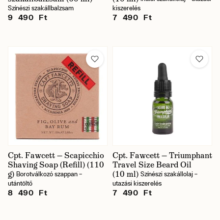
Színészi szakállbalzsam
kiszerelés
9 490 Ft
7 490 Ft
Cpt. Fawcett — Scapicchio
Cpt. Fawcett — Triumphant
Shaving Soap (Refill) (110
Travel Size Beard Oil
g)
(10 ml)
Borotválkozó szappan –
Színészi szakállolaj –
utántöltő
utazási kiszerelés
8 490 Ft
7 490 Ft