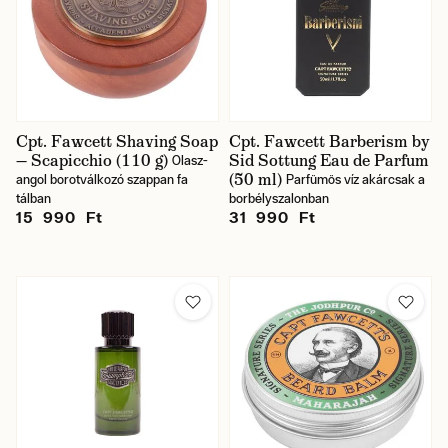
Cpt. Fawcett Shaving Soap
Cpt. Fawcett Barberism by
— Scapicchio (110 g)
Sid Sottung Eau de Parfum
Olasz-
(50 ml)
angol borotválkozó szappan fa
Parfümös víz akárcsak a
tálban
borbélyszalonban
15 990 Ft
31 990 Ft