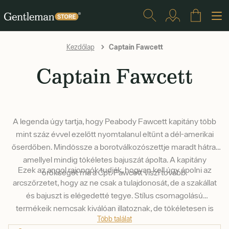
Captain Fawcett
Kezdőlap
Captain Fawcett
A legenda úgy tartja, hogy Peabody Fawcett kapitány több
mint száz évvel ezelőtt nyomtalanul eltűnt a dél-amerikai
őserdőben. Mindössze a borotválkozószettje maradt hátra,
amellyel mindig tökéletes bajuszát ápolta. A kapitány
Ezek az angol rajongók tudják, hogyan kell úgy ápolni az
örökségét ma a Cpt. Fawcett viszi tovább.
arcszőrzetet, hogy az ne csak a tulajdonosát, de a szakállat
és bajuszt is elégedetté tegye. Stílus csomagolású
termékeik nemcsak kiválóan illatoznak, de tökéletesen is
Több találat
működnek.