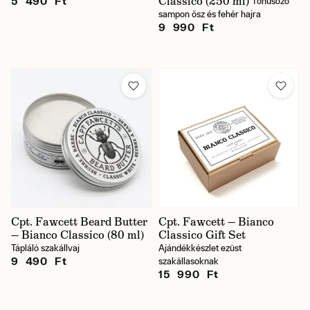
Classico (250 ml)
5 490 Ft
Tónusozó
sampon ősz és fehér hajra
9 990 Ft
Cpt. Fawcett Beard Butter
Cpt. Fawcett — Bianco
— Bianco Classico (80 ml)
Classico Gift Set
Tápláló szakállvaj
Ajándékkészlet ezüst
9 490 Ft
szakállasoknak
15 990 Ft