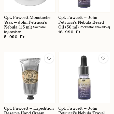
Cpt. Fawcett Moustache
Cpt. Fawcett — John
Wax — John Petrucci's
Petrucci's Nebula Beard
Nebula (15 ml)
Oil (50 ml)
Sokoldalú
Rocksztár szakállolaj
18 990 Ft
bajuszviasz
5 990 Ft
Cpt. Fawcett — Expedition
Cpt. Fawcett — John
Reserve Hand Cream
Petrucci's Nebula Travel