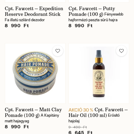
Cpt. Fawcett — Expedition
Cpt. Fawcett — Putty
Reserve Deodorant Stick
Pomade (100 g)
Fényesebb
Fa illatú szilárd dezodor
hajformázó paszta sűrű hajra
8 990 Ft
8 990 Ft
Cpt. Fawcett — Matt Clay
Cpt. Fawcett —
AKCIÓ 30 %
Pomade (100 g)
Hair Oil (100 ml)
A Kapitány
Erősítő
matt hajagyag
hajolaj
8 990 Ft
9 490 Ft
6 645 Ft