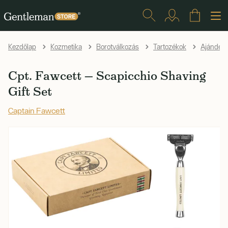
Kezdőlap
Kozmetika
Borotválkozás
Tartozékok
Ajándéks
Cpt. Fawcett — Scapicchio Shaving
Gift Set
Captain Fawcett