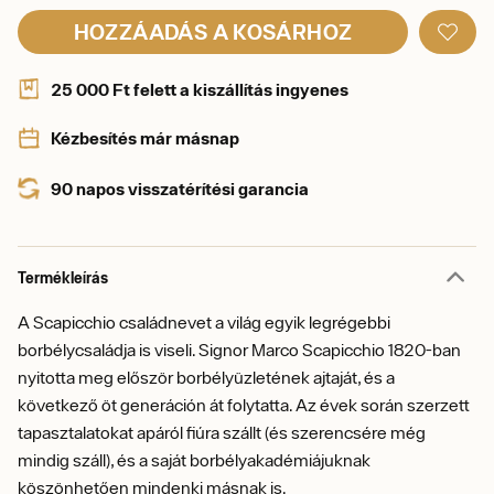
HOZZÁADÁS A KOSÁRHOZ
25 000 Ft felett a kiszállítás ingyenes
Kézbesítés már másnap
90 napos visszatérítési garancia
Termékleírás
A Scapicchio családnevet a világ egyik legrégebbi
borbélycsaládja is viseli. Signor Marco Scapicchio 1820-ban
nyitotta meg először borbélyüzletének ajtaját, és a
következő öt generáción át folytatta. Az évek során szerzett
tapasztalatokat apáról fiúra szállt (és szerencsére még
mindig száll), és a saját borbélyakadémiájuknak
köszönhetően mindenki másnak is.