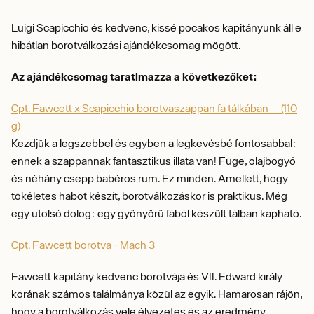
Luigi Scapicchio és kedvenc, kissé pocakos kapitányunk áll e
hibátlan borotválkozási ajándékcsomag mögött.
Az ajándékcsomag taratlmazza a következőket:
Cpt. Fawcett x Scapicchio borotvaszappan fa tálkában (110
g)
Kezdjük a legszebbel és egyben a legkevésbé fontosabbal:
ennek a szappannak fantasztikus illata van! Füge, olajbogyó
és néhány csepp babéros rum. Ez minden. Amellett, hogy
tökéletes habot készít, borotválkozáskor is praktikus. Még
egy utolsó dolog: egy gyönyörű fából készült tálban kapható.
Cpt. Fawcett borotva - Mach 3
Fawcett kapitány kedvenc borotvája és VII. Edward király
korának számos találmánya közül az egyik. Hamarosan rájön,
hogy a borotválkozás vele élvezetes és az eredmény