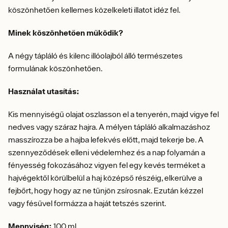
köszönhetően kellemes közelkeleti illatot idéz fel.
Minek köszönhetően működik?
A négy tápláló és kilenc illóolajból álló természetes
formulának köszönhetően.
Használat utasítás:
Kis mennyiségű olajat oszlasson el a tenyerén, majd vigye fel
nedves vagy száraz hajra. A mélyen tápláló alkalmazáshoz
masszírozza be a hajba lefekvés előtt, majd tekerje be. A
szennyeződések elleni védelemhez és a nap folyamán a
fényesség fokozásához vigyen fel egy kevés terméket a
hajvégektől körülbelül a haj középső részéig, elkerülve a
fejbőrt, hogy hogy az ne tűnjön zsírosnak. Ezután kézzel
vagy fésűvel formázza a haját tetszés szerint.
Mennyiség:
100 ml