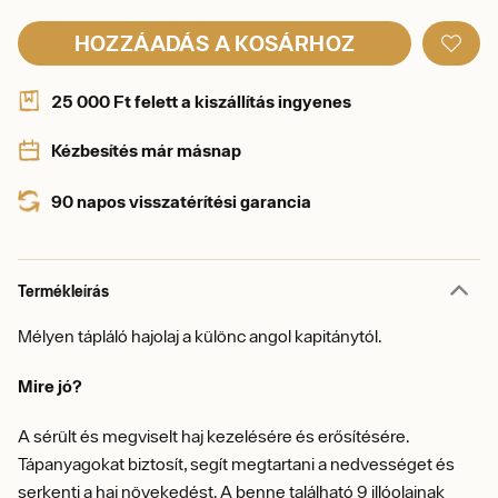
HOZZÁADÁS A KOSÁRHOZ
25 000 Ft felett a kiszállítás ingyenes
Kézbesítés már másnap
90 napos visszatérítési garancia
Termékleírás
Mélyen tápláló hajolaj a különc angol kapitánytól.
Mire jó?
A sérült és megviselt haj kezelésére és erősítésére.
Tápanyagokat biztosít, segít megtartani a nedvességet és
serkenti a haj növekedést. A benne található 9 illóolajnak