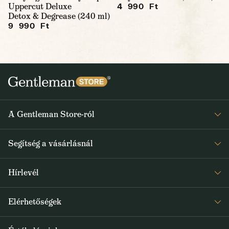
Uppercut Deluxe
4 990 Ft
Detox & Degrease (240 ml)
9 990 Ft
A Gentleman Store-ról
Elismeréseink
Segítség a vásárlásnál
Rólunk
Gyakran ismételt kérdések
Journal
Hírlevél
Visszaküldés és reklamáció
Kapjon heti 1x értesítést a Gentleman Store új termékeiről és
Általános Szerződési Feltételek
Elérhetőségek
a speciális kínálatokról
Szállítás és fizetés
+36 1 500 9497