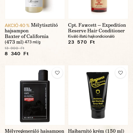
Mélytisztító
Cpt. Fawcett — Expedition
AKCIÓ 40 %
hajsampon
Reserve Hair Conditioner
Baxter of California
Kiváló illatú hajkondicionáló
(473 ml)
23 570 Ft
473 ml/g
13 900 Ft
8 340 Ft
Mélyregeneráló hajsampon
Hajbarnító krém (150 ml)