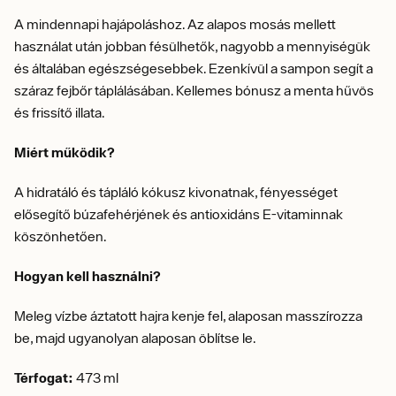
A mindennapi hajápoláshoz. Az alapos mosás mellett
használat után jobban fésülhetők, nagyobb a mennyiségük
és általában egészségesebbek. Ezenkívül a sampon segít a
száraz fejbőr táplálásában. Kellemes bónusz a menta hűvös
és frissítő illata.
Miért működik?
A hidratáló és tápláló kókusz kivonatnak, fényességet
elősegítő búzafehérjének és antioxidáns E-vitaminnak
köszönhetően.
Hogyan kell használni?
Meleg vízbe áztatott hajra kenje fel, alaposan masszírozza
be, majd ugyanolyan alaposan öblítse le.
Térfogat:
473 ml