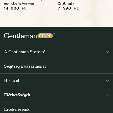
(350 ml)
mentolos hajtonikum
14 900 Ft
7 990 Ft
A Gentleman Store-ról
Elismeréseink
Segítség a vásárlásnál
Rólunk
Gyakran ismételt kérdések
Journal
Hírlevél
Visszaküldés és reklamáció
Kapjon heti 1x értesítést a Gentleman Store új termékeiről és
Általános Szerződési Feltételek
Elérhetőségek
a speciális kínálatokról
Szállítás és fizetés
+36 1 500 9497
Értékeléseink
FELIRATKOZOM