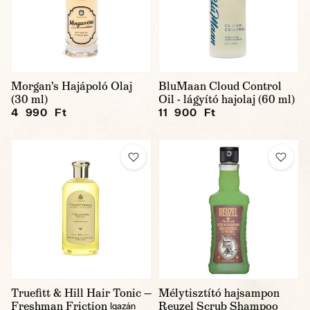
Morgan's Hajápoló Olaj
BluMaan Cloud Control
(30 ml)
Oil - lágyító hajolaj (60 ml)
4 990 Ft
11 900 Ft
Truefitt & Hill Hair Tonic —
Mélytisztító hajsampon
Freshman Friction
Reuzel Scrub Shampoo
Igazán