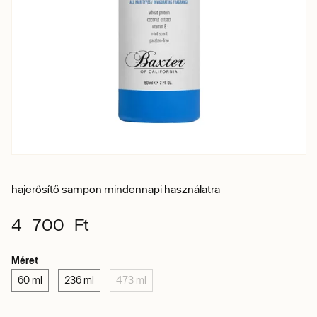
hajerősítő sampon mindennapi használatra
4 700 Ft
Méret
60 ml
236 ml
473 ml