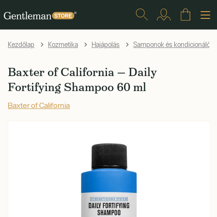
Kezdőlap
Kozmetika
Hajápolás
Samponok és kondicionálók
Baxter of California — Daily
Fortifying Shampoo 60 ml
Baxter of California