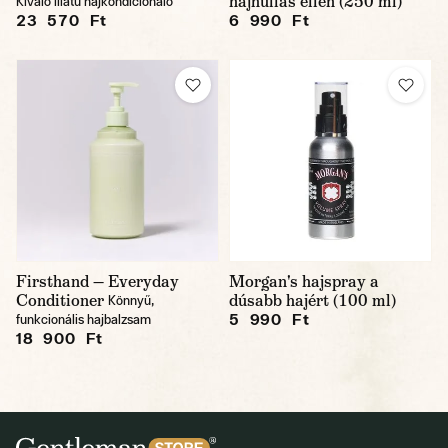
hajhullás ellen (250 ml)
Kiváló illatú hajkondicionáló
23 570 Ft
6 990 Ft
Firsthand — Everyday
Morgan's hajspray a
Conditioner
dúsabb hajért (100 ml)
Könnyű,
5 990 Ft
funkcionális hajbalzsam
18 900 Ft