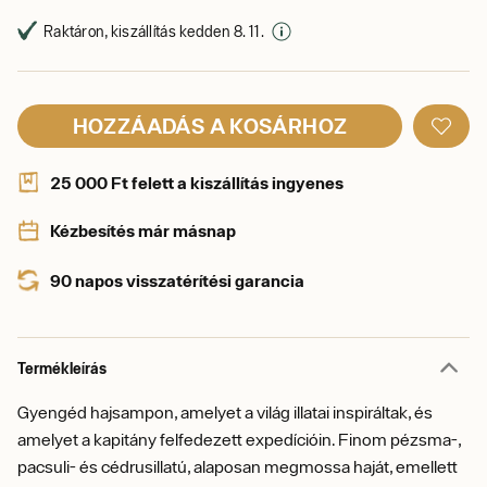
Raktáron, kiszállítás kedden 8. 11.
HOZZÁADÁS A KOSÁRHOZ
25 000 Ft felett a kiszállítás ingyenes
Kézbesítés már másnap
90 napos visszatérítési garancia
Termékleírás
Gyengéd hajsampon, amelyet a világ illatai inspiráltak, és
amelyet a kapitány felfedezett expedícióin. Finom pézsma-,
pacsuli- és cédrusillatú, alaposan megmossa haját, emellett