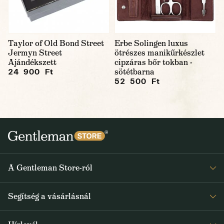
Taylor of Old Bond Street
Erbe Solingen luxus
Jermyn Street
ötrészes manikűrkészlet
Ajándékszett
cipzáras bőr tokban -
sötétbarna
24 900 Ft
52 500 Ft
A Gentleman Store-ról
Elismeréseink
Segítség a vásárlásnál
Rólunk
Gyakran ismételt kérdések
Journal