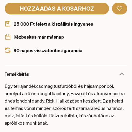
HOZZÁADÁS A KOSÁRHOZ
25 000 Ft felett a kiszállítás ingyenes
Kézbesítés már másnap
90 napos visszatérítési garancia
Termékleírás
Egy teli ajándékcsomag tusfürdőből és hajsamponból,
amelyet a különc angol kapitány, Fawcett és a konvenciókra
éhes londoni dandy, Ricki Hall közösen készített. Ez a keleti
és férfias vonal minden szőrös férfi számára lédús narancs,
méz, fafüst és külföldi fűszerek illata, köszönhetően az
aprólékos munkának.