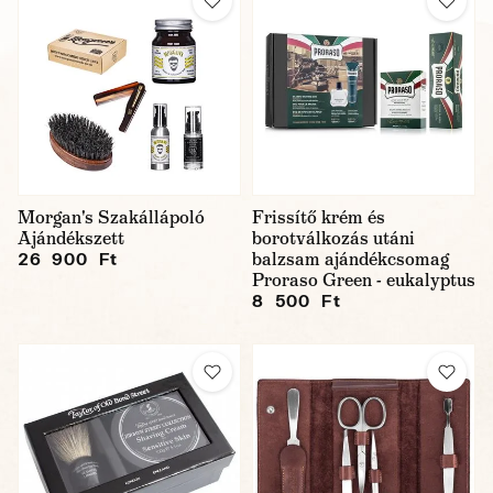
Morgan's Szakállápoló
Frissítő krém és
Ajándékszett
borotválkozás utáni
balzsam ajándékcsomag
26 900 Ft
Proraso Green - eukalyptus
8 500 Ft