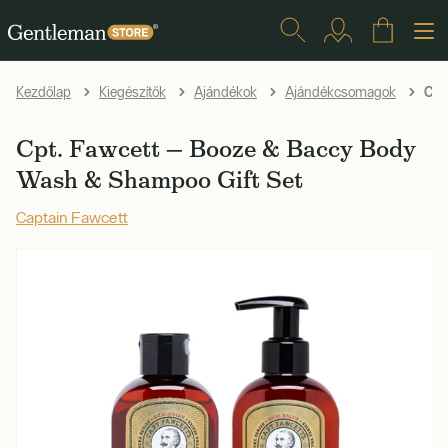
Cpt
Kezdőlap
Kiegészítők
Ajándékok
Ajándékcsomagok
Cpt. Fawcett — Booze & Baccy Body
Wash & Shampoo Gift Set
Captain Fawcett