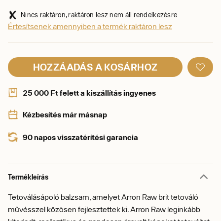
Nincs raktáron, raktáron lesz nem áll rendelkezésre
Értesítsenek amennyiben a termék raktáron lesz
HOZZÁADÁS A KOSÁRHOZ
25 000 Ft felett a kiszállítás ingyenes
Kézbesítés már másnap
90 napos visszatérítési garancia
Termékleírás
Tetoválásápoló balzsam, amelyet Arron Raw brit tetováló
művésszel közösen fejlesztettek ki. Arron Raw leginkább