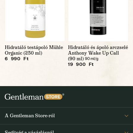
Hidratáló testápoló Mühle
Hidratáló és ápoló arczselé
Organic (250 ml)
Anthony Wake Up Call
(90 ml)
6 990 Ft
90 ml/g
19 900 Ft
A Gentleman Store-ról
Elismeréseink
Segítség a vásárlásnál