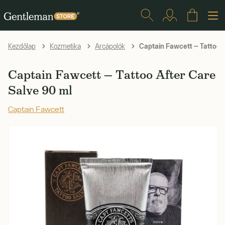
Captain Fawcett — Tattoo A
Kezdőlap
Kozmetika
Arcápolók
Captain Fawcett — Tattoo After Care
Salve 90 ml
Captain Fawcett