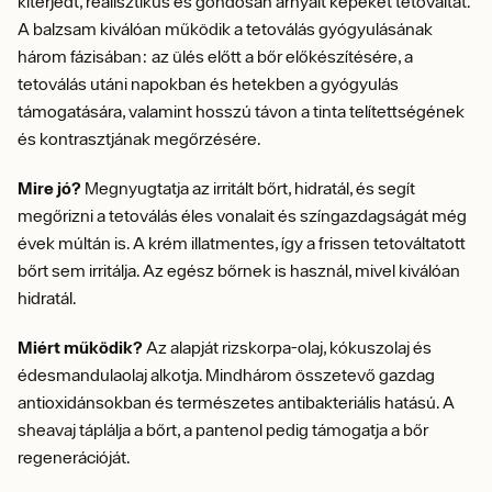
kiterjedt, realisztikus és gondosan árnyalt képeket tetováltat.
A balzsam kiválóan működik a tetoválás gyógyulásának
három fázisában: az ülés előtt a bőr előkészítésére, a
tetoválás utáni napokban és hetekben a gyógyulás
támogatására, valamint hosszú távon a tinta telítettségének
és kontrasztjának megőrzésére.
Mire jó?
Megnyugtatja az irritált bőrt, hidratál, és segít
megőrizni a tetoválás éles vonalait és színgazdagságát még
évek múltán is. A krém illatmentes, így a frissen tetováltatott
bőrt sem irritálja. Az egész bőrnek is használ, mivel kiválóan
hidratál.
Miért működik?
Az alapját rizskorpa-olaj, kókuszolaj és
édesmandulaolaj alkotja. Mindhárom összetevő gazdag
antioxidánsokban és természetes antibakteriális hatású. A
sheavaj táplálja a bőrt, a pantenol pedig támogatja a bőr
regenerációját.