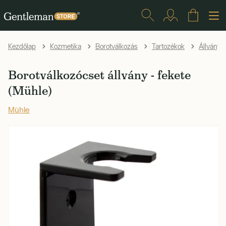
Kezdőlap
Kozmetika
Borotválkozás
Tartozékok
Állványo
Borotválkozócset állvány - fekete
(Mühle)
Mühle