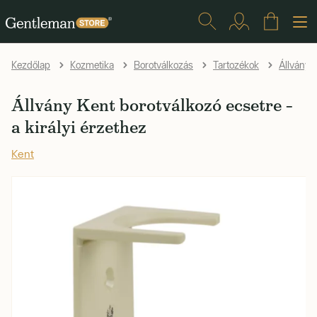
Kezdőlap
Kozmetika
Borotválkozás
Tartozékok
Állványo
Állvány Kent borotválkozó ecsetre –
a királyi érzethez
Kent