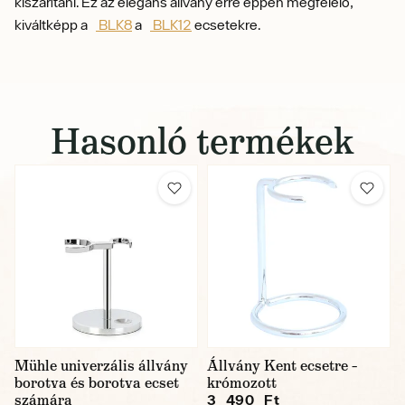
kiszárítani. Ez az elegáns állvány erre éppen megfelelő,
kiváltképp a
BLK8
a
BLK12
ecsetekre.
Hasonló termékek
Mühle univerzális állvány
Állvány Kent ecsetre –
borotva és borotva ecset
krómozott
számára
3 490 Ft