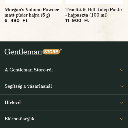
Morgan's Volume Powder -
Truefitt & Hill Julep Paste
matt púder hajra (5 g)
- hajpaszta (100 ml)
6 490 Ft
11 900 Ft
A Gentleman Store-ról
Elismeréseink
Segítség a vásárlásnál
Rólunk
Gyakran ismételt kérdések
Journal
Hírlevél
Visszaküldés és reklamáció
Kapjon heti 1x értesítést a Gentleman Store új termékeiről és
Általános Szerződési Feltételek
Elérhetőségek
a speciális kínálatokról
Szállítás és fizetés