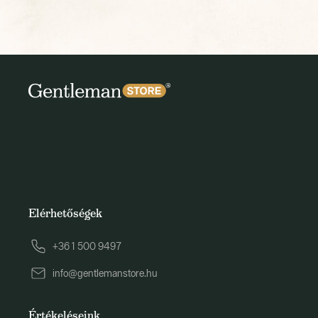
Elérhetőségek
+36 1 500 9497
info@gentlemanstore.hu
Értékeléseink