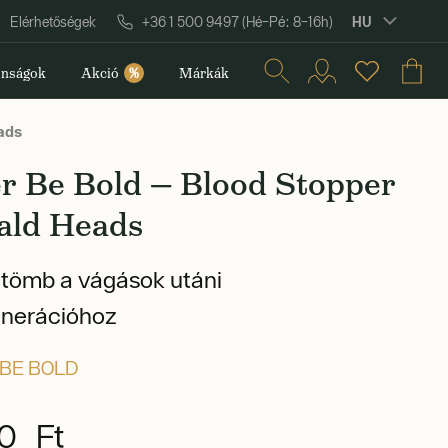
HU
Elérhetőségek
+36 1 500 9497 (Hé–Pé: 8–16h)
nságok
Akció
%
Márkák
ads
er Be Bold — Blood Stopper
Bald Heads
tömb a vágások utáni
enerációhoz
BE BOLD
0 Ft