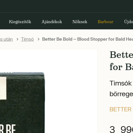
Kiegészítők
Ajándékok
Nőknek
Barbour
Újdo
s után
Timsó
Better Be Bold — Blood Stopper for Bald He
Bett
for 
Timsók 
bőrreg
BETTER 
3 99