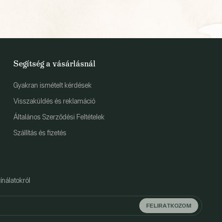
Segítség a vásárlásnál
Gyakran ismételt kérdések
Visszaküldés és reklamáció
Általános Szerződési Feltételek
Szállítás és fizetés
ínálatokról
FELIRATKOZOM