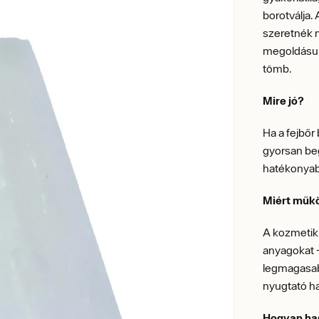
borotválja.
szeretnék 
megoldásun
tömb.
Mire jó?
Ha a fejbőr
gyorsan beg
hatékonyabb
Miért műk
A kozmetiku
anyagokat –
legmagasabb
nyugtató ha
Hogyan ha