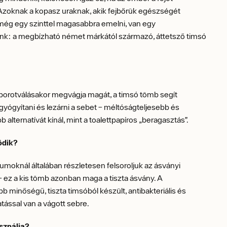
 Azoknak a kopasz uraknak, akik fejbőrük egészségét
még egy szinttel magasabbra emelni, van egy
k: a megbízható német márkától származó, áttetsző timsó
 borotválásakor megvágja magát, a timsó tömb segít
yógyítani és lezárni a sebet – méltóságteljesebb és
 alternatívát kínál, mint a toalettpapíros „beragasztás”.
ödik?
moknál általában részletesen felsoroljuk az ásványi
 ez a kis tömb azonban maga a tiszta ásvány. A
 minőségű, tiszta timsóból készült, antibakteriális és
tással van a vágott sebre.
sználja?