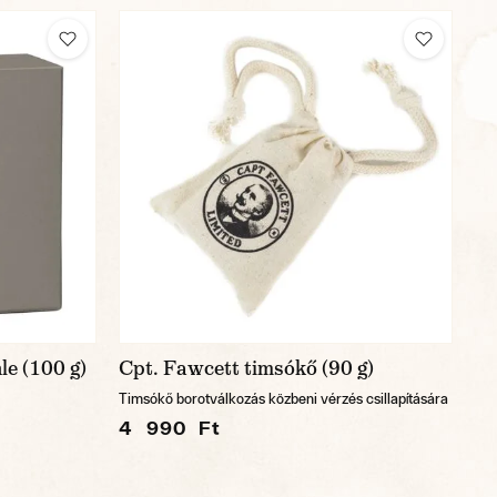
le (100 g)
Cpt. Fawcett timsókő (90 g)
Timsókő borotválkozás közbeni vérzés csillapítására
4 990 Ft