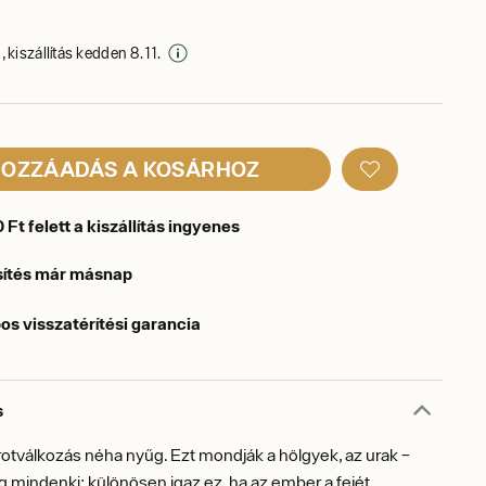
 kiszállítás kedden 8. 11.
OZZÁADÁS A KOSÁRHOZ
Ft felett a kiszállítás ingyenes
sítés már másnap
os visszatérítési garancia
s
orotválkozás néha nyűg. Ezt mondják a hölgyek, az urak –
ag mindenki; különösen igaz ez, ha az ember a fejét