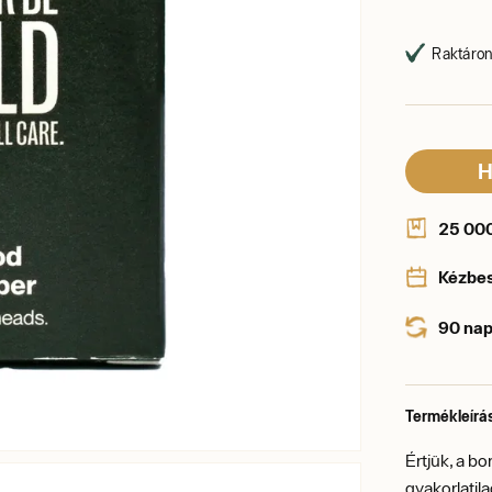
Raktáron,
H
25 000 
Kézbe
90 nap
Termékleírá
Értjük, a b
gyakorlatil