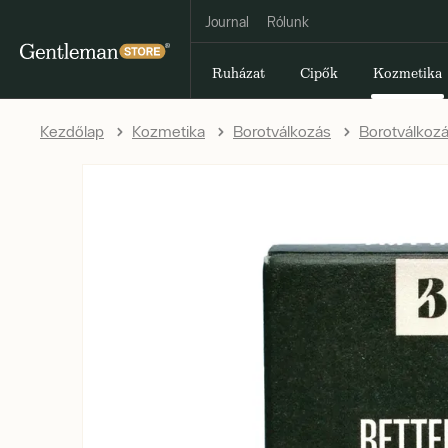
Journal
Rólunk
Ruházat
Cipők
Kozmetika
Kezdőlap
Kozmetika
Borotválkozás
Borotválkozá