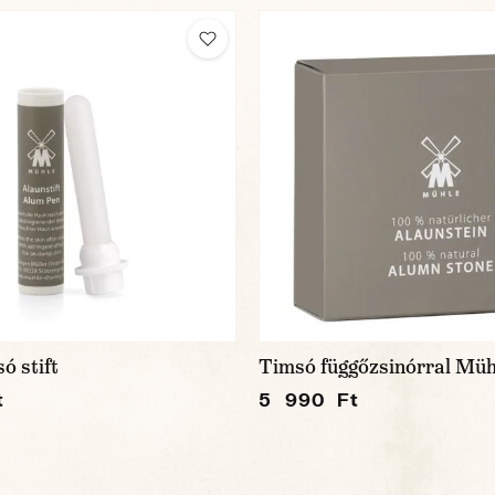
ó stift
Timsó függőzsinórral Müh
t
5 990 Ft