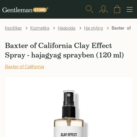
Baxter of Cal
Kezdőlap
Kozmetika
Hajápolás
Haj styling
Baxter of California Clay Effect
Spray - hajagyag sprayben (120 ml)
Baxter of California