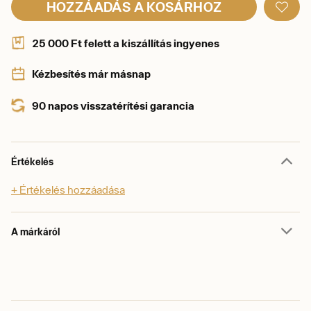
HOZZÁADÁS A KOSÁRHOZ
25 000 Ft felett a kiszállítás ingyenes
Kézbesítés már másnap
90 napos visszatérítési garancia
Értékelés
+ Értékelés hozzáadása
A márkáról