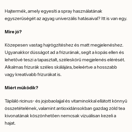
Hajtermék, amely egyesíti a spray használatának
egyszerűségét az agyag univerzális hatásaival? Itt is van egy.
Mire jó?
Közepesen vastag hajrögzítéshez és matt megjelenéshez.
Ugyanakkor dússágot ad a frizurának, segít a kopás ellen és
lehetővé teszi a tapasztalt, széleskörű megjelenés elérését.
Alkalmas frizurák széles skálájára, beleértve a hosszabb
vagy kreatívabb frizurákat is.
Miért működik?
Tápláló ricinus- és jojobaolajjal és vitaminokkal ellátott könnyű
összetételének, valamint antioxidánsokban gazdag zöld tea
kivonatának köszönhetően nemcsak vizuálisan kezeli a
hajat.