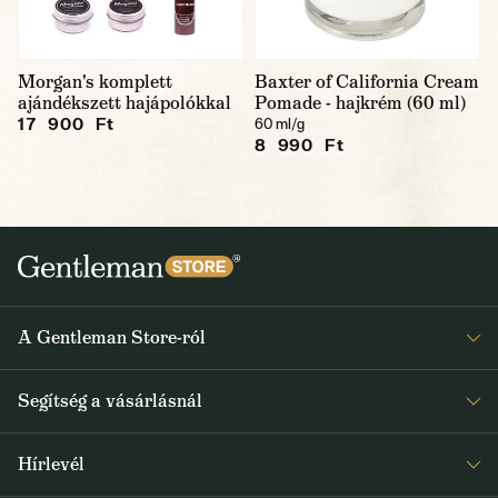
Morgan's komplett
Baxter of California Cream
ajándékszett hajápolókkal
Pomade - hajkrém (60 ml)
17 900 Ft
60 ml/g
8 990 Ft
A Gentleman Store-ról
Elismeréseink
Segítség a vásárlásnál
Rólunk
Gyakran ismételt kérdések
Journal
Hírlevél
Visszaküldés és reklamáció