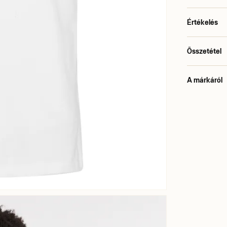
Értékelés
Összetétel
A márkáról