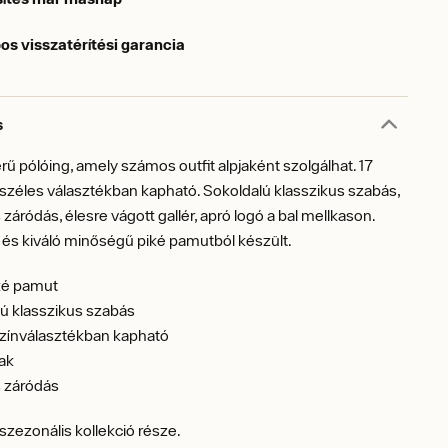
os visszatérítési garancia
s
ű pólóing, amely számos outfit alpjaként szolgálhat. 17
ó széles választékban kapható. Sokoldalú klasszikus szabás,
áródás, élesre vágott gallér, apró logó a bal mellkason.
és kiváló minőségű piké pamutból készült.
ké pamut
ú klasszikus szabás
színválasztékban kapható
jak
 záródás
 szezonális kollekció része.