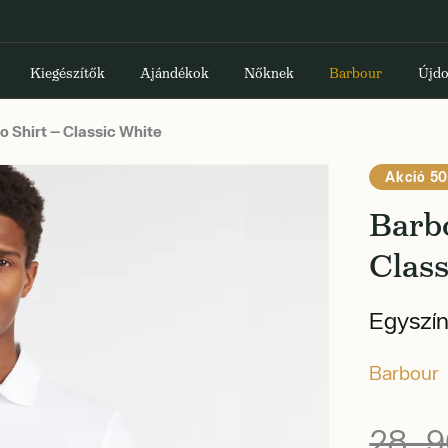
Kiegészítők
Ajándékok
Nőknek
Barbour
Újdo
o Shirt — Classic White
Akció 50
Barbo
Class
Egyszín
Barbour
28 9