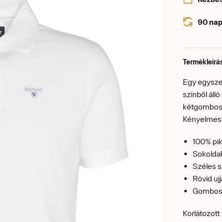
90 nap
Termékleírá
Egy egyszer
színből áll
kétgombos z
Kényelmes 
100% pi
Sokoldal
Széles 
Rövid uj
Gombos
Korlátozott