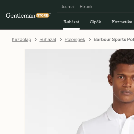
Journal
Rólunk
Ruházat
Cipők
Kozmetika
Kezdőlap
Ruházat
Pólóingek
Barbour Sports Pol