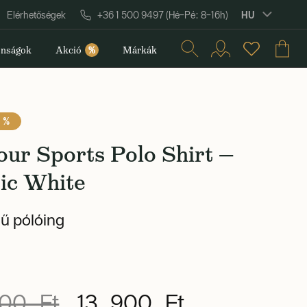
HU
Elérhetőségek
+36 1 500 9497 (Hé–Pé: 8–16h)
nságok
Akció
%
Márkák
 %
ur Sports Polo Shirt —
ic White
ű pólóing
00 Ft
13 900 Ft