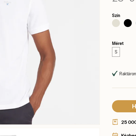
Szín
Méret
S
Raktáron,
H
25 000 
Kézbe