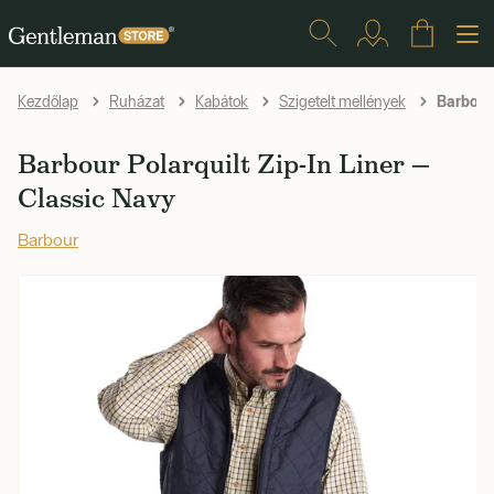
Barbour 
Kezdőlap
Ruházat
Kabátok
Szigetelt mellények
Barbour Polarquilt Zip-In Liner —
Classic Navy
Barbour