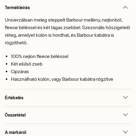
Termékleírás
Univerzálisan meleg steppelt Barbour mellény, nejlonból,
fleece béléssel és két tágas zsebbel. Szezonális hőszigetelő
réteg, amelyet külön is hordhat, és Barbour kabátra is
rögzíthető.
100% nejlon fleece béléssel
Két elülső zseb
Cipzáras
Használható külön, vagy Barbour kabátra rögzítve
Értékelés
Összetétel
A márkáról