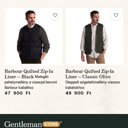
Barbour Quilted Zip-In
Barbour Quilted Zip-In
Liner — Black
Liner — Classic Olive
Melegítő
pehelymellény a viasszal bevont
Steppelt szigetelőmellény viaszos
Barbour kabáthoz
kabátokhoz
47 900 Ft
49 900 Ft