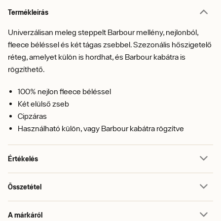
Termékleírás
Univerzálisan meleg steppelt Barbour mellény, nejlonból,
fleece béléssel és két tágas zsebbel. Szezonális hőszigetelő
réteg, amelyet külön is hordhat, és Barbour kabátra is
rögzíthető.
100% nejlon fleece béléssel
Két elülső zseb
Cipzáras
Használható külön, vagy Barbour kabátra rögzítve
Értékelés
Összetétel
A márkáról