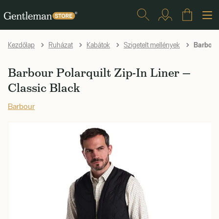
Barbour 
Kezdőlap
Ruházat
Kabátok
Szigetelt mellények
Barbour Polarquilt Zip-In Liner —
Classic Black
Barbour