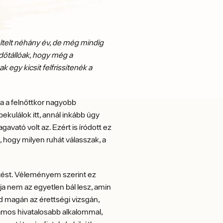
ltelt néhány év, de még mindig
időtállóak, hogy még a
k egy kicsit felfrissítenék a
a a felnőttkor nagyobb
ekulálok itt, annál inkább úgy
avató volt az. Ezért is íródott ez
, hogy milyen ruhát válasszak, a
etést. Véleményem szerint ez
ója nem az egyetlen bál lesz, amin
nd magán az érettségi vizsgán,
zámos hivatalosabb alkalommal,