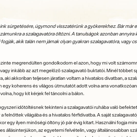
óink sürgetésére, úgymond visszatérünk a gyökerekhez. Bár már e
számunkra a szalagavatóra öltözni. A tanulságok azonban annyira 
 fogják, akik talán nem járnak olyan gyakran szalagavatóra, vagy csa
l szinte megrendülten gondolkodom el azon, hogy mi volt számomr
vagy inkább az azt megelőző szalagavató buktatói. Minél többet sp
ki akkoriban teljesen járatlan voltam a hivatalos divatban, a szalag
iban egy koherens és világos útmutatót adott volna arra vonatkozóan
lna, hogy kit kérjek fel táncolni a bálon.
yszeri időtöltésnek tekinteni a szalagavatói ruhába való befekt
felnőttek világába és a hivatalos férfidivatba. A saját szalagavat
r egy ilyen minőségi öltöny jó pár évig kitart. Használni fogja mi
es állásinterjúkon, az egyetemi felvételin, vagy általánosabban s