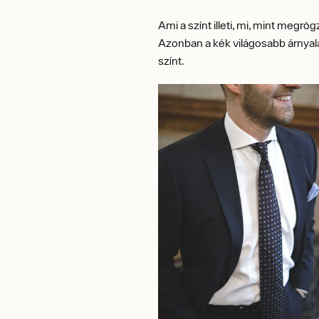
Ami a színt illeti, mi, mint megr
Azonban a kék világosabb árnyalata
színt.