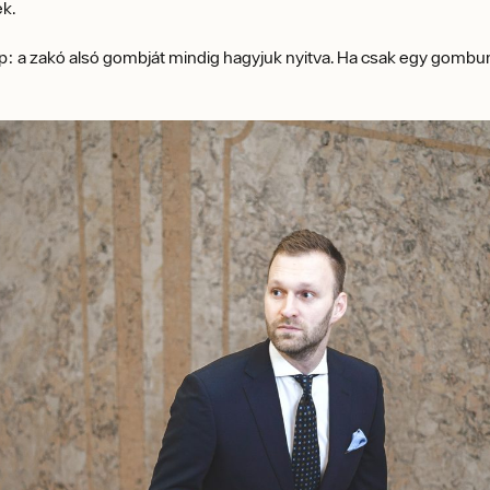
ek.
p: a zakó alsó gombját mindig hagyjuk nyitva. Ha csak egy gombun