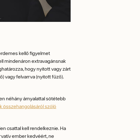
 érdemes kellő figyelmet
m kell mindenáron extravagánsnak
ghatározza, hogy nyitott vagy zárt
 vagy felvarrva (nyitott fűző).
tben néhány árnyalattal sötétebb
ek összehangolásáról szóló
len csattal kell rendelkeznie. Ha
ervatív ember kedvéért, ne