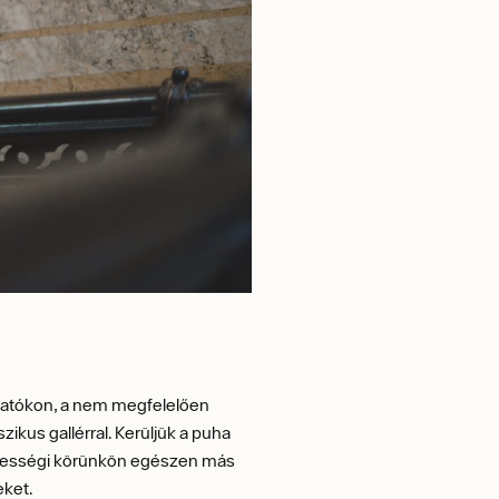
vatókon, a nem megfelelően
zikus gallérral. Kerüljük a puha
zélességi körünkön egészen más
eket.