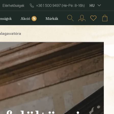
HU
Elérhetőségek
+36 1 500 9497 (Hé–Pé: 8–16h)
nságok
Akció
%
Márkák
zalagavatóra