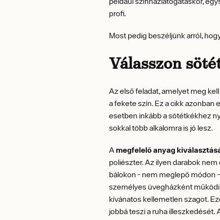
például színházlátogatáskor, egys
profi.
Most pedig beszéljünk arról, hogy 
Válasszon sötét
Az első feladat, amelyet meg kel
a fekete szín. Ez a cikk azonban 
esetben inkább a sötétkékhez nyú
sokkal több alkalomra is jó lesz.
A
megfelelő anyag kiválasztás
poliészter. Az ilyen darabok nem
bálokon - nem meglepő módon - s
személyes üvegházként működik.
kívánatos kellemetlen szagot. Ez
jobbá teszi a ruha illeszkedését.