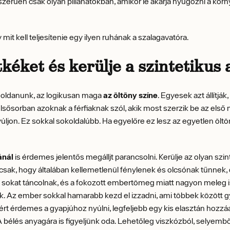
zerűen csak olyan pillanatokban, amikor le akarja nyűgözni a körny
mit kell teljesítenie egy ilyen ruhának a szalagavatóra.
kéket és kerülje a szintetikus
l oldanunk, az logikusan maga
az öltöny színe
. Egyesek azt állítjá
elsősorban azoknak a férfiaknak szól, akik most szerzik be az els
ljon. Ez sokkal sokoldalúbb. Ha egyelőre ez lesz az egyetlen öltö
ánál
is érdemes jelentős megálljt parancsolni. Kerülje az olyan szi
 csak, hogy általában kellemetlenül fénylenek és olcsónak tűnnek
okat táncolnak, és a fokozott embertömeg miatt nagyon meleg is
 Az ember sokkal hamarabb kezd el izzadni, ami többek között g
ért érdemes a gyapjúhoz nyúlni, legfeljebb egy kis elasztán hozz
 A bélés anyagára is figyeljünk oda. Lehetőleg viszkózból, selyembő