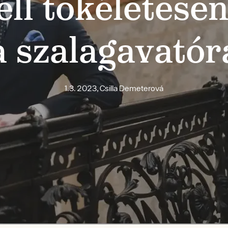
ll tökéletesen 
a szalagavatór
1.3. 2023, Csilla Demeterová