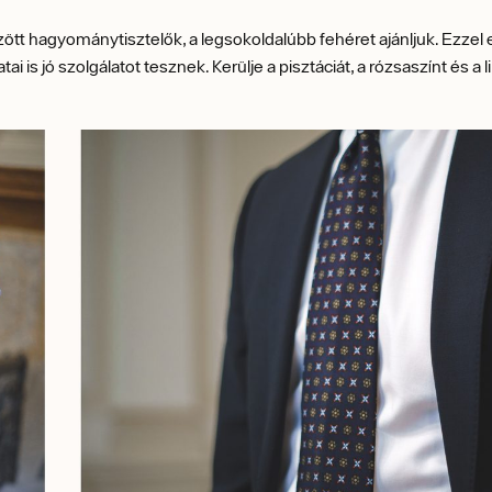
ögzött hagyománytisztelők, a legsokoldalúbb fehéret ajánljuk. Ezze
i is jó szolgálatot tesznek. Kerülje a pisztáciát, a rózsaszínt és a 