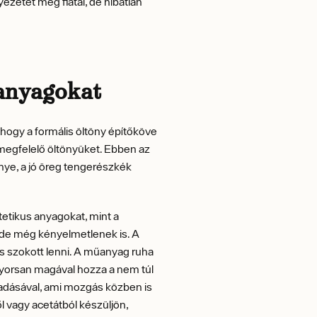
ezetét még fiatal, de hibátlan
 anyagokat
k, hogy a formális öltöny építőköve
ő megfelelő öltönyüket. Ebben az
nye, a jó öreg tengerészkék
ntetikus anyagokat, mint a
, de még kényelmetlenek is. A
 szokott lenni. A műanyag ruha
yorsan magával hozza a nem túl
áadásával, ami mozgás közben is
l vagy acetátból készüljön,