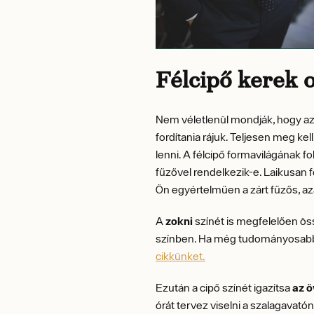
Félcipő kerek o
Nem véletlenül mondják, hogy az 
fordítania rájuk. Teljesen meg ke
lenni. A félcipő formavilágának f
fűzővel rendelkezik-e. Laikusan fo
Ön egyértelműen a zárt fűzős, a
A
zokni
színét is megfelelően öss
színben. Ha még tudományosabbra
cikkünket.
Ezután a cipő színét igazítsa
az ö
órát tervez viselni a szalagavató