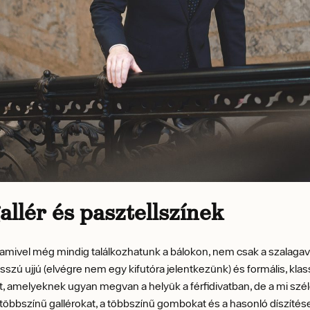
llér és pasztellszínek
amivel még mindig találkozhatunk a bálokon, nem csak a szalaga
sszú ujjú (elvégre nem egy kifutóra jelentkezünk) és formális, klass
, amelyeknek ugyan megvan a helyük a férfidivatban, de a mi s
 többszínű gallérokat, a többszínű gombokat és a hasonló díszítés