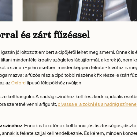
rral és zárt fűzéssel
igazán jól öltözött embert a cipőjéről lehet megismerni. Önnek is
ll tiltani mindenféle kreatív szögletes lábujjformát, a kerek jó, ne
okát a színen - jelen esetben mindenképpen fekete - kívül az is me
galmazva: a fűzős rész a cipő többi részének fix része-e (zárt fűző)
zaz az
Oxford
típusú félcipőkhöz nyúljon.
ze kell hangolni. A nadrág színéhez kell illeszkednie, ideális ese
 szeretné venni a figurát,
olvassa el a zokni és a nadrág színén
v színéhez
. Ennek is feketének kell lennie, és tisztességes, díszte
n, annak is fekete szíjjal kell rendelkeznie. És kérem, minden konz