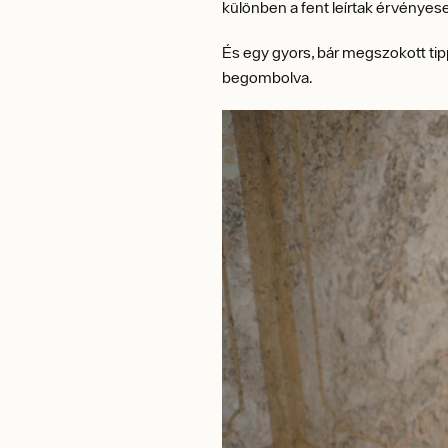
különben a fent leírtak érvényes
És egy gyors, bár megszokott tip
begombolva.