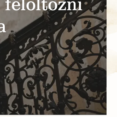
felöltözni
a