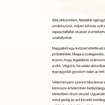
Mai cikkünkben, fiatalabb rajong
emlékszünk, milyen kihívás volt 
tapasztaltabb olvasók is értékelni
szabályokat.
Nagyjából egy évtized elteltéve
próbatétele. Maga a szalagavató, 
érzem, hogy legalábbis számomra, a
a cikk. Végül is, ha valaki akkor
legnagyobb gondom talán az lett vo
Véleményem szerint hiba lenne eg
bizonyos értelemben belépőjegy a 
életedben részt veszel. Ugyanakko
mind pedig az azt követő esetleg