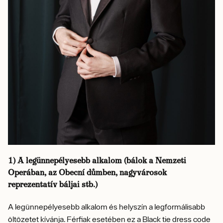
1) A legünnepélyesebb alkalom (bálok a Nemzeti
Operában, az Obecní důmben, nagyvárosok
reprezentatív báljai stb.)
A legünnepélyesebb alkalom és helyszín a legformálisabb
öltözetet kívánja. Férfiak esetében ez a Black tie dress code