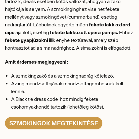
tartozik, ideális esetben kötős változat, ahogyan a zakó
hajtókája is selyem. A szmokinginghez viselhet fekete
mellényt vagy szmokingövet (cummerbund), esetleg
nadrágtartót. Lábbelinek egyértelműen
fekete lakk oxford
cipő
ajánlott, esetleg
fekete lakkozott opera pumps.
Ehhez
fekete gyapjúzokni
illik enyhe textúrával, amely szép
kontrasztot ad a sima nadrághoz. A sima zokni is elfogadott.
Amit érdemes megjegyezni:
A szmokingzakó és a szmokingnadrág kötelező.
Az ing mandzsettájának mandzsettagombosnak kell
lennie.
A Black tie dress code-hoz mindig fekete
csokornyakkendő tartozik (lehetőleg kötős).
SZMOKINGOK MEGTEKINTÉSE