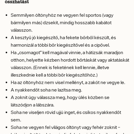
összhatást
Semmilyen öltönyhöz ne vegyen fel sportos (vagy
bármilyen más) dzsekit, mindig hosszabb kabátot
válasszon.
A kesztyű jó kiegészítő, ha fekete bőrből készült, és
harmonizál a többi bőr kiegészítővel és a cipővel.
Ha „csomagot” kell magával vinnie, a hátizsák maradjon
otthon, helyette kézben hordott bőrtáskát vagy aktatáskát
válasszon. (Ennek is feketének kell lennie, illetve
illeszkednie kell a többi bőr kiegészítőhöz.)
Ha az öltönyhöz nem visel mellényt, a zakót ne vegye le.
A nyakkendőt soha ne lazítsa meg.
A zoknit úgy válassza meg, hogy ülés közben se
látszódjon a lábszára.
Soha ne viseljen rövid ujjú inget, és csíkos nyakkendőt
sem.
Soha ne vegyen fel világos öltönyt vagy fehér zoknit –