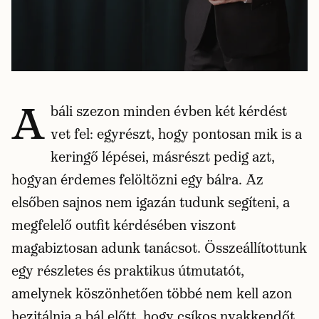
A
báli szezon minden évben két kérdést
vet fel: egyrészt, hogy pontosan mik is a
keringő lépései, másrészt pedig azt,
hogyan érdemes felöltözni egy bálra. Az
elsőben sajnos nem igazán tudunk segíteni, a
megfelelő outfit kérdésében viszont
magabiztosan adunk tanácsot. Összeállítottunk
egy részletes és praktikus útmutatót,
amelynek köszönhetően többé nem kell azon
hezitálnia a bál előtt, hogy csíkos nyakkendőt