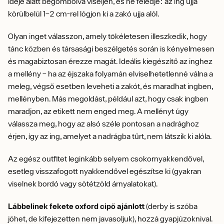
ideje alatt begombolva viseljen, és ne feledje: az ing ujja
körülbelül 1–2 cm-rel lógjon ki a zakó ujja alól.
Olyan inget válasszon, amely tökéletesen illeszkedik, hogy
tánc közben és társasági beszélgetés során is kényelmesen
és magabiztosan érezze magát. Ideális kiegészítő az inghez
a mellény – ha az éjszaka folyamán elviselhetetlenné válna a
meleg, végső esetben leveheti a zakót, és maradhat ingben,
mellényben. Más megoldást, például azt, hogy csak ingben
maradjon, az etikett nem enged meg. A mellényt úgy
válassza meg, hogy az alsó széle pontosan a nadrághoz
érjen, így az ing, amelyet a nadrágba tűrt, nem látszik ki alóla.
Az egész outfitet leginkább selyem csokornyakkendővel,
esetleg visszafogott nyakkendővel egészítse ki (gyakran
viselnek bordó vagy sötétzöld árnyalatokat).
Lábbelinek fekete oxford cipő ajánlott
(derby is szóba
jöhet, de kifejezetten nem javasoljuk), hozzá gyapjúzoknival.