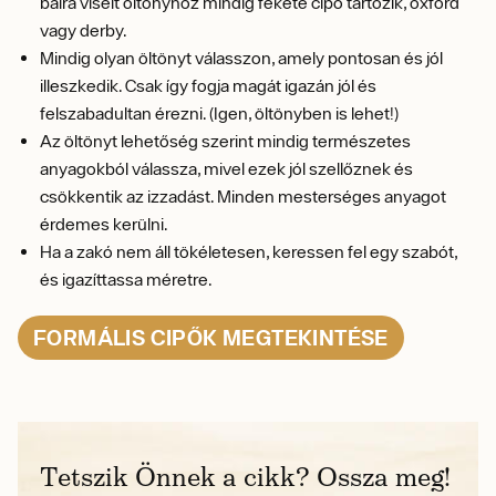
bálra viselt öltönyhöz mindig fekete cipő tartozik, oxford
vagy derby.
Mindig olyan öltönyt válasszon, amely pontosan és jól
illeszkedik. Csak így fogja magát igazán jól és
felszabadultan érezni. (Igen, öltönyben is lehet!)
Az öltönyt lehetőség szerint mindig természetes
anyagokból válassza, mivel ezek jól szellőznek és
csökkentik az izzadást. Minden mesterséges anyagot
érdemes kerülni.
Ha a zakó nem áll tökéletesen, keressen fel egy szabót,
és igazíttassa méretre.
FORMÁLIS CIPŐK MEGTEKINTÉSE
Tetszik Önnek a cikk? Ossza meg!