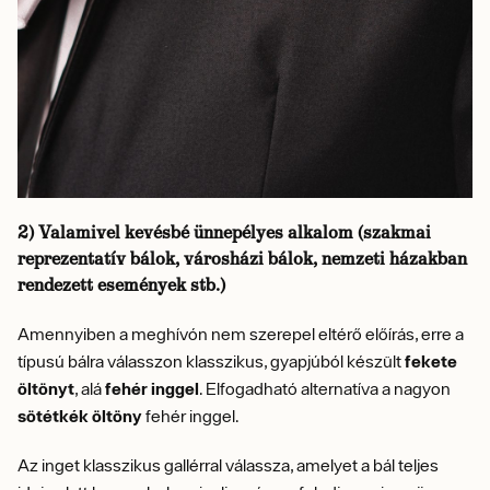
2) Valamivel kevésbé ünnepélyes alkalom (szakmai
reprezentatív bálok, városházi bálok, nemzeti házakban
rendezett események stb.)
Amennyiben a meghívón nem szerepel eltérő előírás, erre a
típusú bálra válasszon klasszikus, gyapjúból készült
fekete
öltönyt
, alá
fehér inggel
. Elfogadható alternatíva a nagyon
sötétkék öltöny
fehér inggel.
Az inget klasszikus gallérral válassza, amelyet a bál teljes