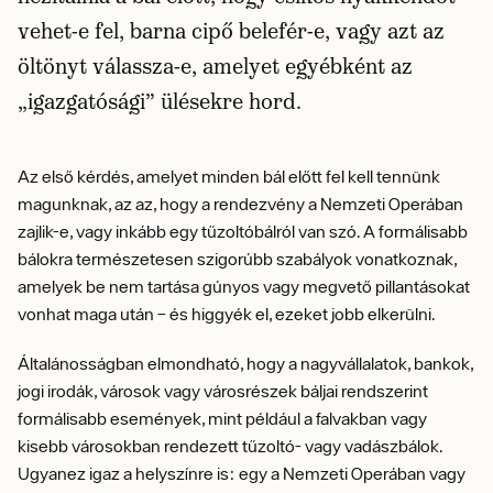
vehet-e fel, barna cipő belefér-e, vagy azt az
öltönyt válassza-e, amelyet egyébként az
„igazgatósági” ülésekre hord.
Az első kérdés, amelyet minden bál előtt fel kell tennünk
magunknak, az az, hogy a rendezvény a Nemzeti Operában
zajlik-e, vagy inkább egy tűzoltóbálról van szó. A formálisabb
bálokra természetesen szigorúbb szabályok vonatkoznak,
amelyek be nem tartása gúnyos vagy megvető pillantásokat
vonhat maga után – és higgyék el, ezeket jobb elkerülni.
Általánosságban elmondható, hogy a nagyvállalatok, bankok,
jogi irodák, városok vagy városrészek báljai rendszerint
formálisabb események, mint például a falvakban vagy
kisebb városokban rendezett tűzoltó- vagy vadászbálok.
Ugyanez igaz a helyszínre is: egy a Nemzeti Operában vagy