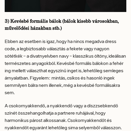
3) Kevésbé formális bálok (bálok kisebb városokban,
művelődési házakban stb.)
Ebben az esetben is igaz, hogy ha nincs megadva dress
code, a legbiztosabb választás a fekete vagy nagyon
sötétkék – a divatnyelvben navy – klasszikus öltöny, ideálisan
természetes anyagokból. Kevésbé formális bálokon a fehér
ing mellett választhat egyszínű inget is, lehetőleg semleges
árnyalatban. Figyelem: mintás, csíkos és hasonló ingek
semmilyen bálra nem illenek, még a kevésbé formálisakra
sem.
A csokornyakkendő, a nyakkendő vagy a díszzsebkendő
színét összehangolhatja a partnere ruhájával, hogy
harmonikus párost alkossanak. Csokornyakkendőt és
nyakkendőt egyaránt lehetőleg sima selyemből válasszon.