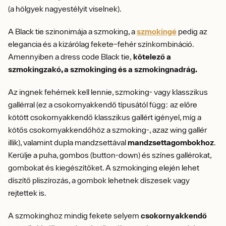
(a hölgyek nagyestélyit viselnek).
A Black tie szinonimája a szmoking, a
szmokingé
pedig az
elegancia és a kizárólag fekete–fehér színkombináció.
Amennyiben a dress code Black tie,
kötelező a
szmokingzakó, a szmokinging és a szmokingnadrág.
Az ingnek fehérnek kell lennie, szmoking- vagy klasszikus
gallérral (ez a csokornyakkendő típusától függ: az előre
kötött csokornyakkendő klasszikus gallért igényel, míg a
kötős csokornyakkendőhöz a szmoking-, azaz wing gallér
illik), valamint dupla mandzsettával
mandzsettagombokhoz
.
Kerülje a puha, gombos (button-down) és színes gallérokat,
gombokat és kiegészítőket. A szmokinging elején lehet
díszítő pliszírozás, a gombok lehetnek díszesek vagy
rejtettek is.
A szmokinghoz mindig fekete selyem
csokornyakkendő