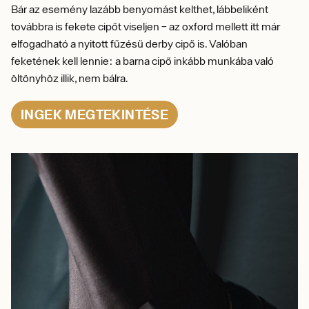
Bár az esemény lazább benyomást kelthet, lábbeliként
továbbra is fekete cipőt viseljen – az oxford mellett itt már
elfogadható a nyitott fűzésű derby cipő is. Valóban
feketének kell lennie: a barna cipő inkább munkába való
öltönyhöz illik, nem bálra.
INGEK MEGTEKINTÉSE