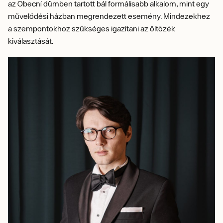
az Obecní důmben tartott bál formálisabb alkalom, mint egy
művelődési házban megrendezett esemény. Mindezekhez
a szempontokhoz szükséges igazítani az öltözék
kiválasztását.