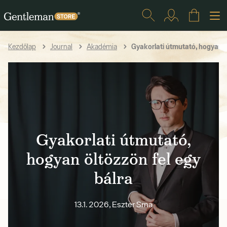
Gyakorlati útmutató, hogyan öl
Kezdőlap
Journal
Akadémia
Gyakorlati útmutató,
hogyan öltözzön fel egy
bálra
13.1. 2026, Eszter Srna