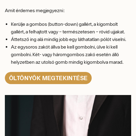
Amit érdemes megjegyezni:
Kerülje a gombos (button-down) gallért, a kigombolt
gallért, a felhajtott vagy – természetesen – rövid ujjakat.
Áttetsző ing alá mindig jobb egy láthatatlan pólót viselni.
Az egysoros zakót állva be kell gombolni, ülve ki kell
gombolni. Két- vagy háromgombos zakó esetén álló
helyzetben az utolsó gomb mindig kigombolva marad.
ÖLTÖNYÖK MEGTEKINTÉSE