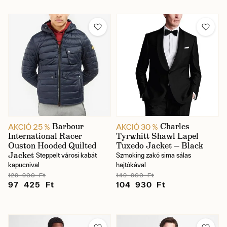
Barbour
Charles
AKCIÓ 25 %
AKCIÓ 30 %
International Racer
Tyrwhitt Shawl Lapel
Ouston Hooded Quilted
Tuxedo Jacket — Black
Jacket
Steppelt városi kabát
Szmoking zakó sima sálas
kapucnival
hajtókával
129 900 Ft
149 900 Ft
97 425 Ft
104 930 Ft