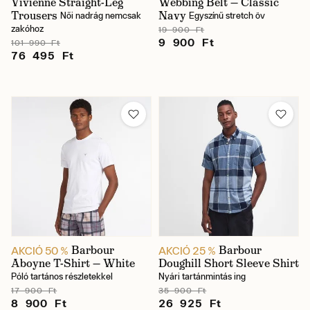
Vivienne Straight-Leg
Webbing Belt — Classic
Trousers
Navy
Női nadrág nemcsak
Egyszínű stretch öv
zakóhoz
19 900 Ft
9 900 Ft
101 990 Ft
76 495 Ft
Barbour
Barbour
AKCIÓ 50 %
AKCIÓ 25 %
Aboyne T-Shirt — White
Doughill Short Sleeve Shirt
Póló tartános részletekkel
Nyári tartánmintás ing
17 900 Ft
35 900 Ft
8 900 Ft
26 925 Ft