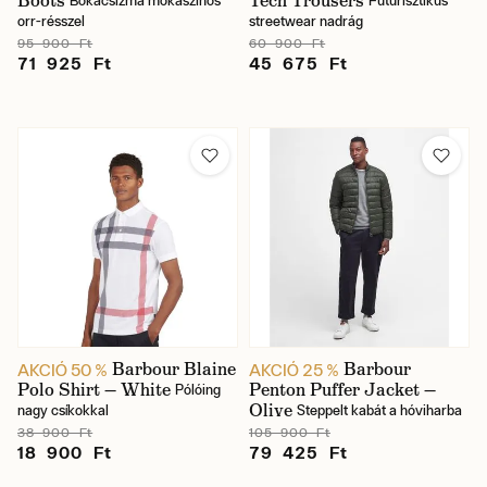
Boots
Tech Trousers
Bokacsizma mokaszinos
Futurisztikus
orr-résszel
streetwear nadrág
95 900 Ft
60 900 Ft
71 925 Ft
45 675 Ft
Barbour Blaine
Barbour
AKCIÓ 50 %
AKCIÓ 25 %
Polo Shirt — White
Penton Puffer Jacket —
Pólóing
Olive
nagy csíkokkal
Steppelt kabát a hóviharba
38 900 Ft
105 900 Ft
18 900 Ft
79 425 Ft