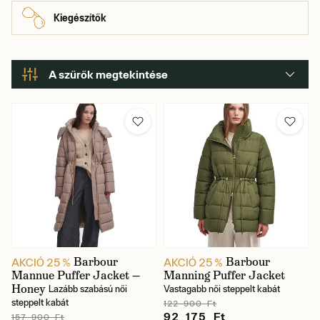
Kiegészítők
A szűrők megtekintése
Gyartó
Szín
Barbour
Barbour
AKCIÓ 25 %
AKCIÓ 25 %
Mannue Puffer Jacket —
Manning Puffer Jacket
Honey
Lazább szabású női
Vastagabb női steppelt kabát
steppelt kabát
122 900 Ft
92 175 Ft
157 900 Ft