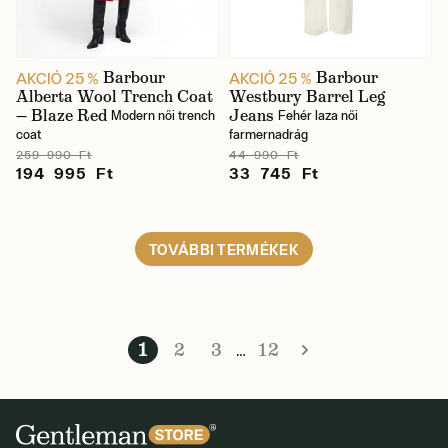
Barbour
Barbour
AKCIÓ 25 %
AKCIÓ 25 %
Alberta Wool Trench Coat
Westbury Barrel Leg
— Blaze Red
Jeans
Modern női trench
Fehér laza női
coat
farmernadrág
259 990 Ft
44 990 Ft
194 995 Ft
33 745 Ft
TOVÁBBI TERMÉKEK
1
2
3
12
…