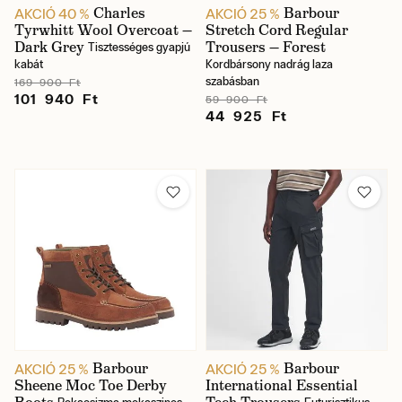
Charles
Barbour
AKCIÓ 40 %
AKCIÓ 25 %
Tyrwhitt Wool Overcoat —
Stretch Cord Regular
Dark Grey
Trousers — Forest
Tisztességes gyapjú
kabát
Kordbársony nadrág laza
szabásban
169 900 Ft
101 940 Ft
59 900 Ft
44 925 Ft
Barbour
Barbour
AKCIÓ 25 %
AKCIÓ 25 %
Sheene Moc Toe Derby
International Essential