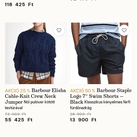
118 425 Ft
Barbour Elisha
Barbour Staple
AKCIÓ 25 %
AKCIÓ 50 %
Cable-Knit Crew Neck
Logo 7″ Swim Shorts —
Jumper
Black
Női pulóver kötött
Klasszikus kényelmes férfi
textúrával
fürdőnadrág
73 900 Ft
28 900 Ft
55 425 Ft
13 900 Ft