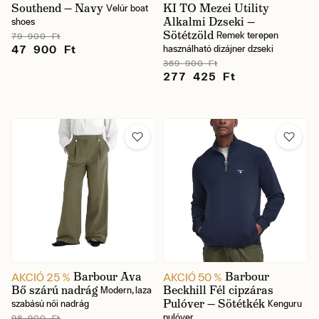
Southend — Navy
KI TO Mezei Utility
Velúr boat
Alkalmi Dzseki —
shoes
Sötétzöld
Remek terepen
79 900 Ft
47 900 Ft
használható dizájner dzseki
369 900 Ft
277 425 Ft
Barbour Ava
Barbour
AKCIÓ 25 %
AKCIÓ 50 %
Bő szárú nadrág
Beckhill Fél cipzáras
Modern, laza
Pulóver — Sötétkék
szabású női nadrág
Kenguru
pulóver
98 900 Ft