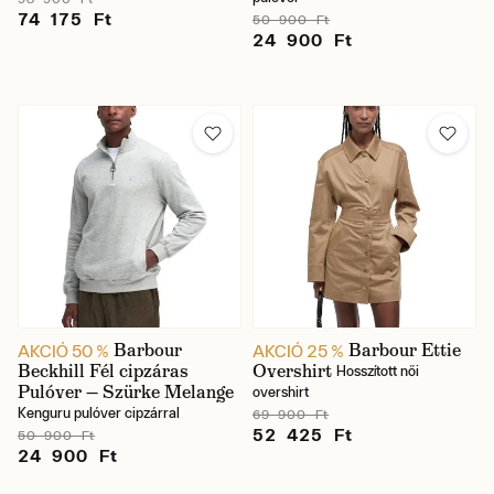
74 175 Ft
50 900 Ft
24 900 Ft
Barbour
Barbour Ettie
AKCIÓ 50 %
AKCIÓ 25 %
Beckhill Fél cipzáras
Overshirt
Hosszított női
Pulóver — Szürke Melange
overshirt
Kenguru pulóver cipzárral
69 900 Ft
52 425 Ft
50 900 Ft
24 900 Ft