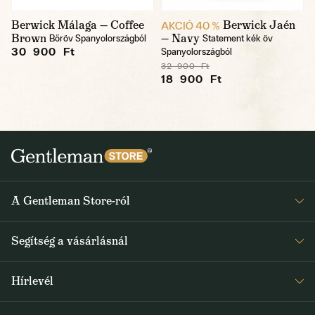
Berwick Málaga — Coffee
Berwick Jaén
AKCIÓ 40 %
Brown
— Navy
Bőröv Spanyolországból
Statement kék öv
30 900 Ft
Spanyolországból
32 900 Ft
18 900 Ft
A Gentleman Store-ról
Elismeréseink
Segítség a vásárlásnál
Rólunk
Gyakran ismételt kérdések
Journal
Hírlevél
Visszaküldés és reklamáció
Kapjon heti 1x értesítést a Gentleman Store új termékeiről és
Általános Szerződési Feltételek