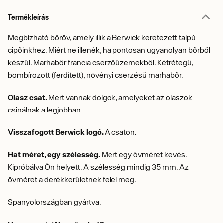
Termékleírás
Megbízható bőröv, amely illik a Berwick keretezett talpú
cipőinkhez. Miért ne illenék, ha pontosan ugyanolyan bőrből
készül. Marhabőr francia cserzőüzemekből. Kétrétegű,
bombírozott (ferdített), növényi cserzésű marhabőr.
Olasz csat.
Mert vannak dolgok, amelyeket az olaszok
csinálnak a legjobban.
Visszafogott Berwick logó.
A csaton.
Hat méret, egy szélesség.
Mert egy övméret kevés.
Kipróbálva Ön helyett. A szélesség mindig 35 mm. Az
övméret a derékkerületnek felel meg.
Spanyolországban gyártva.