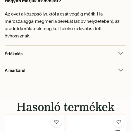
Hogyan mérjük az öveket?
Az övet a középső lyuktól a csat végéig mérik. Ha
mérőszalaggal megméri a derekát (az öv helyzetében), az
eredeti kerületnek meg kell felelnie a kiválasztott
övhossznak.
Értékelés
A márkáról
Hasonló termékek