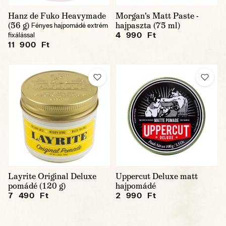
Hanz de Fuko Heavymade
Morgan's Matt Paste -
(56 g)
hajpaszta (75 ml)
Fényes hajpomádé extrém
4 990 Ft
fixálással
11 900 Ft
Layrite Original Deluxe
Uppercut Deluxe matt
pomádé (120 g)
hajpomádé
7 490 Ft
2 990 Ft