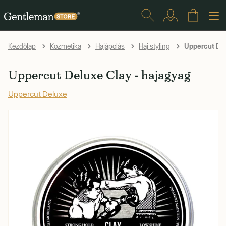
Uppercut Del
Kezdőlap
Kozmetika
Hajápolás
Haj styling
Uppercut Deluxe Clay - hajagyag
Uppercut Deluxe