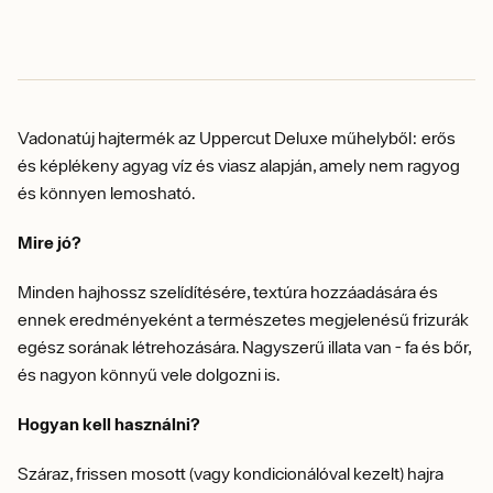
Vadonatúj hajtermék az Uppercut Deluxe műhelyből: erős
és képlékeny agyag víz és viasz alapján, amely nem ragyog
és könnyen lemosható.
Mire jó?
Minden hajhossz szelídítésére, textúra hozzáadására és
ennek eredményeként a természetes megjelenésű frizurák
egész sorának létrehozására. Nagyszerű illata van - fa és bőr,
és nagyon könnyű vele dolgozni is.
Hogyan kell használni?
Száraz, frissen mosott (vagy kondicionálóval kezelt) hajra