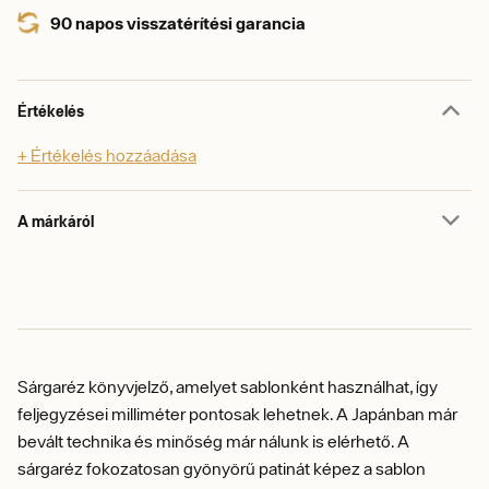
90 napos visszatérítési garancia
Értékelés
+ Értékelés hozzáadása
A márkáról
Sárgaréz könyvjelző, amelyet sablonként használhat, így
feljegyzései milliméter pontosak lehetnek.
A J
apánban már
bevált technika és minőség már nálunk is elérhető.
A
sárgaréz fokozatosan gyönyörű patinát képez a sablon