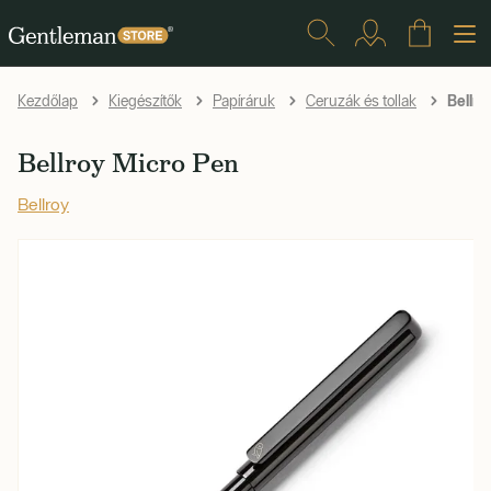
Bellro
Kezdőlap
Kiegészítők
Papíráruk
Ceruzák és tollak
Bellroy Micro Pen
Bellroy