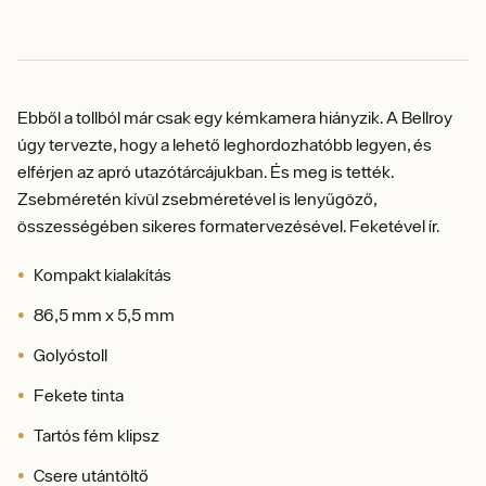
Ebből a tollból már csak egy kémkamera hiányzik. A Bellroy
úgy tervezte, hogy a lehető leghordozhatóbb legyen, és
elférjen az apró utazótárcájukban. És meg is tették.
Zsebméretén kívül zsebméretével is lenyűgöző,
összességében sikeres formatervezésével. Feketével ír.
Kompakt kialakítás
86,5 mm x 5,5 mm
Golyóstoll
Fekete tinta
Tartós fém klipsz
Csere utántöltő