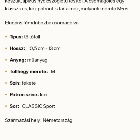
készült, tipikus nyolcszögletű testtel.
A c
somagolés egy
klasszikus, kék patront is tartalmaz, melynek mérete M-es.
Elegáns fémdobozba csomagolva.
Típus:
töltőtoll
Hossz:
10,5 cm - 13 cm
Anyag:
műanyag
Tollhegy mérete:
M
Szín:
fekete
Patron színe:
kék
Sor:
CLASSIC Sport
Származási hely: Németország