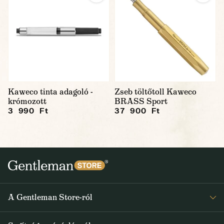
Kaweco tinta adagoló -
Zseb töltőtoll Kaweco
krómozott
BRASS Sport
3 990 Ft
37 900 Ft
A Gentleman Store-ról
Elismeréseink