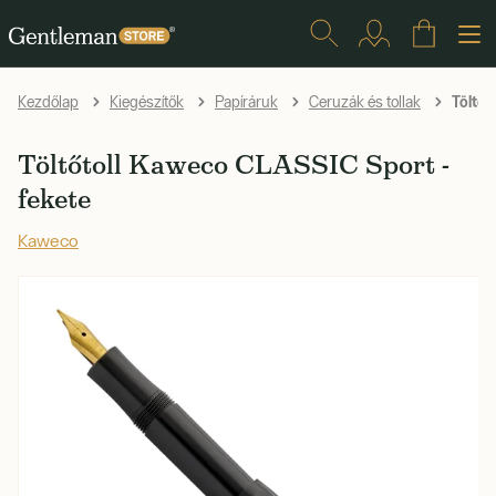
Töltőt
Kezdőlap
Kiegészítők
Papíráruk
Ceruzák és tollak
Töltőtoll Kaweco CLASSIC Sport -
fekete
Kaweco