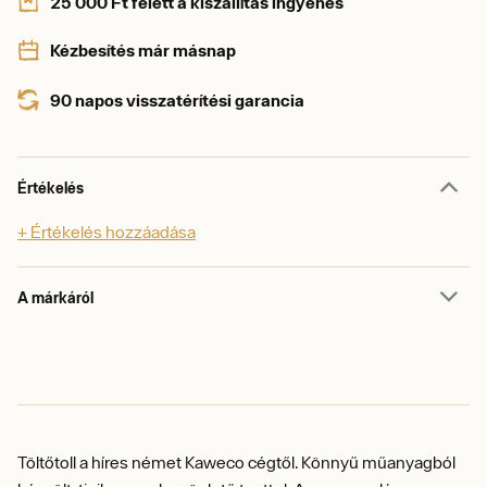
25 000 Ft felett a kiszállítás ingyenes
Kézbesítés már másnap
90 napos visszatérítési garancia
Értékelés
+ Értékelés hozzáadása
A márkáról
Töltőtoll a híres német Kaweco cégtől.
Könnyű műanyagból