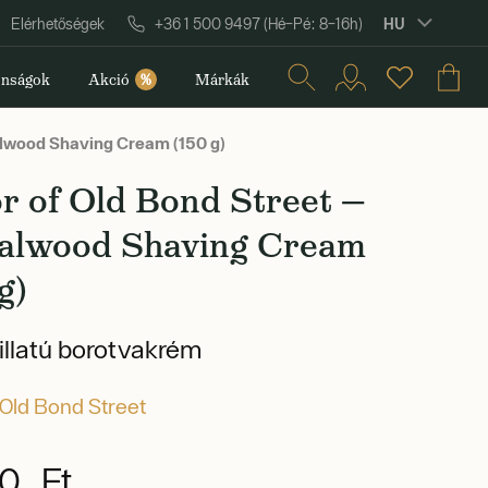
HU
Elérhetőségek
+36 1 500 9497 (Hé–Pé: 8–16h)
nságok
Akció
%
Márkák
alwood Shaving Cream (150 g)
r of Old Bond Street —
alwood Shaving Cream
g)
illatú borotvakrém
 Old Bond Street
0 Ft