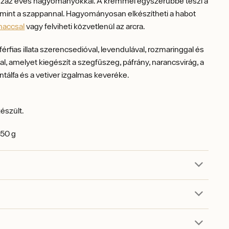
 száz éves hagyományokkal.
A krémmel egyszerűbbé teszi a
 mint a szappannal.
Hagyományosan elkészítheti a habot
maccsal
vagy felviheti közvetlenül az arcra.
férfias illata szerencsedióval, levendulával, rozmaringgal és
l, amelyet kiegészít a szegfűszeg, páfrány, narancsvirág, a
antálfa és a vetiver izgalmas keveréke.
észült.
150 g