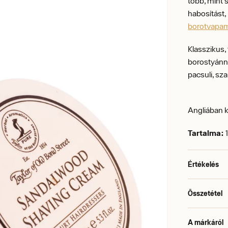
több, mint
habosítást,
borotvapa
Klasszikus, 
borostyánna
pacsuli, sz
Angliában k
Tartalma:
Értékelés
Összetétel
A márkáról