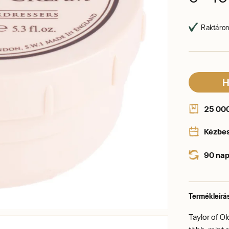
Raktáron,
H
25 000 
Kézbe
90 nap
Termékleírá
Taylor of O