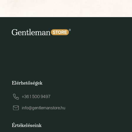
Elérhetőségek
+36 1 500 9497
info@gentlemanstore.hu
Értékeléseink