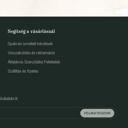
Segítség a vásárlásnál
Gyakran ismételt kérdések
Visszaküldés és reklamáció
Általános Szerződési Feltételek
Szállítás és fizetés
ínálatokról
FELIRATKOZOM