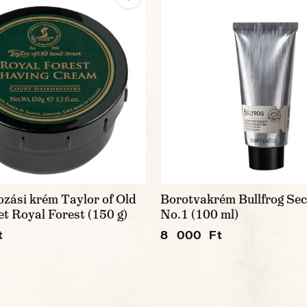
zási krém Taylor of Old
Borotvakrém Bullfrog Sec
t Royal Forest (150 g)
No.1 (100 ml)
t
8 000 Ft