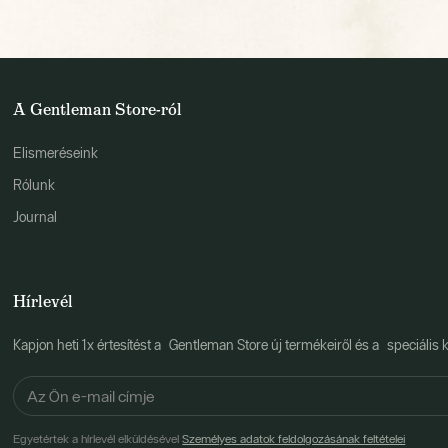
A Gentleman Store-ról
Elismeréseink
Rólunk
Journal
Hírlevél
Kapjon heti 1x értesítést a Gentleman Store új termékeiről és a speciális k
Egyetértek a hírlevél elküldésével
Személyes adatok feldolgozásának feltételei