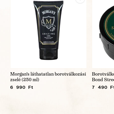
Morgan's láthatatlan borotválkozási
Borotválko
zselé (250 ml)
Bond Stree
6 990 Ft
7 490 F