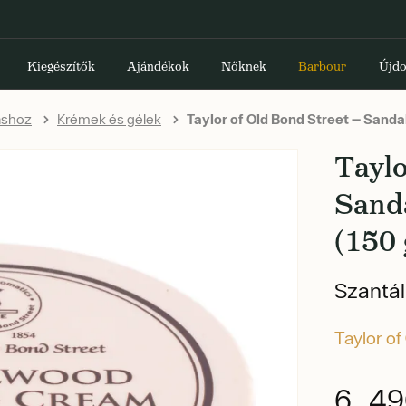
Kiegészítők
Ajándékok
Nőknek
Barbour
Újdo
áshoz
Krémek és gélek
Taylor of Old Bond Street — Sand
Taylo
Sand
(150 
Szantál
Taylor of
6 49