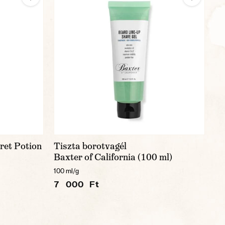
ret Potion
Tiszta borotvagél
Baxter of California (100 ml)
100 ml/g
7 000 Ft