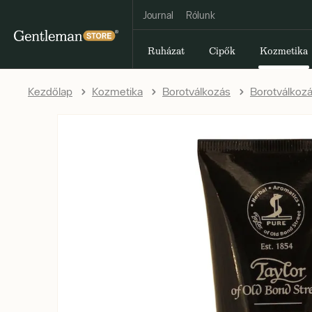
Journal
Rólunk
Ruházat
Cipők
Kozmetika
Kezdőlap
Kozmetika
Borotválkozás
Borotválkozá