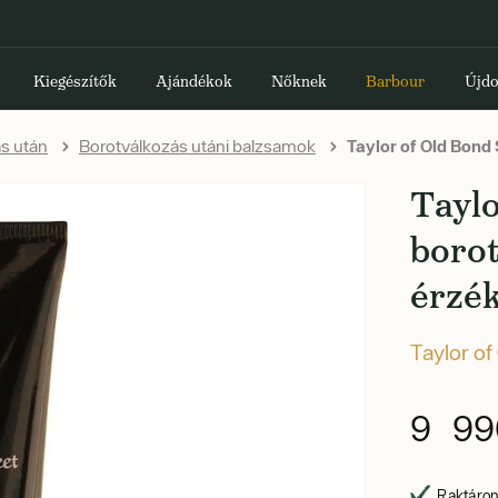
Kiegészítők
Ajándékok
Nőknek
Barbour
Újdo
s után
Borotválkozás utáni balzsamok
Taylor of Old Bond 
Taylo
borot
érzék
Taylor of
9 99
Raktáron,