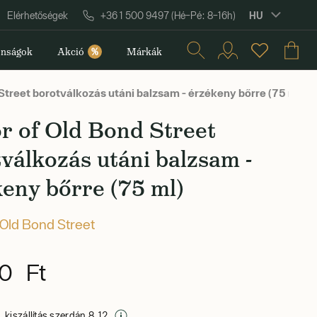
HU
Elérhetőségek
+36 1 500 9497 (Hé–Pé: 8–16h)
nságok
Akció
%
Márkák
Street borotválkozás utáni balzsam - érzékeny bőrre (75 ml)
r of Old Bond Street
válkozás utáni balzsam -
eny bőrre (75 ml)
 Old Bond Street
0 Ft
 kiszállítás szerdán 8. 12.