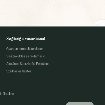
Segítség a vásárlásnál
Gyakran ismételt kérdések
Visszaküldés és reklamáció
Általános Szerződési Feltételek
Szállítás és fizetés
ínálatokról