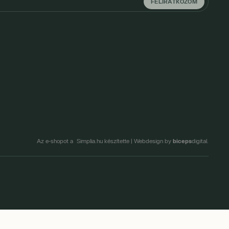
FELIRATKOZOM
biceps
Az e-shopot a Simplia.hu készítette
|
Webdesign by
digital.