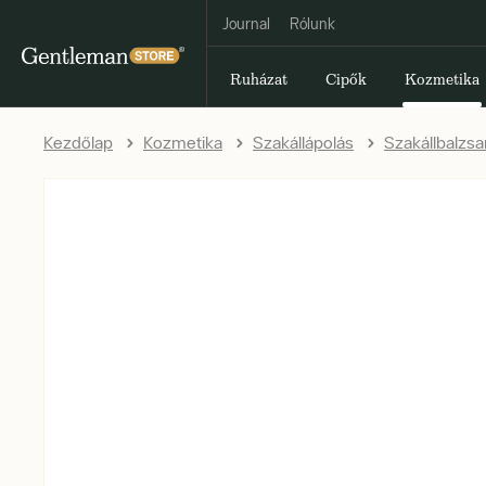
Journal
Rólunk
Ruházat
Cipők
Kozmetika
Kezdőlap
Kozmetika
Szakállápolás
Szakállbalzs