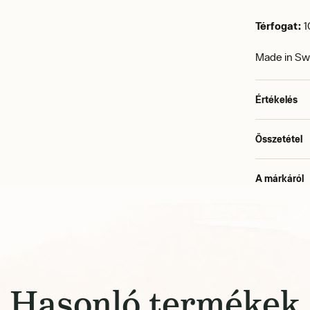
Térfogat:
1
Made in S
Értékelés
Összetétel
A márkáról
Hasonló termékek