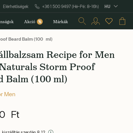
HU
Elérhetőségek
+36 1 500 9497 (Hé–Pé: 8–16h)
nságok
Akció
%
Márkák
oof Beard Balm (100 ml)
állbalzsam Recipe for Men
Naturals Storm Proof
d Balm (100 ml)
or Men
0 Ft
 kiszállítás szerdán 8. 12.