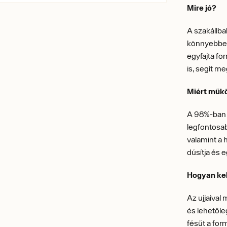
Mire jó?
A szakállba
könnyebben 
egyfajta fo
is, segít me
Miért műk
A 98%-ban 
legfontosab
valamint a 
dúsítja és 
Hogyan kel
Az ujjaival
és lehetőle
fésűt a fo