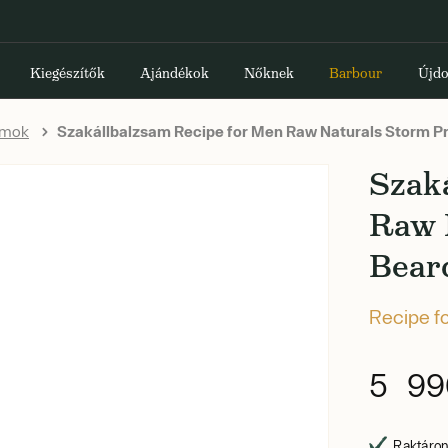
Kiegészítők
Ajándékok
Nőknek
Barbour
Újdo
amok
Szakállbalzsam Recipe for Men Raw Naturals Storm Pr
Szak
Raw 
Bear
Recipe f
5 99
Raktáron,