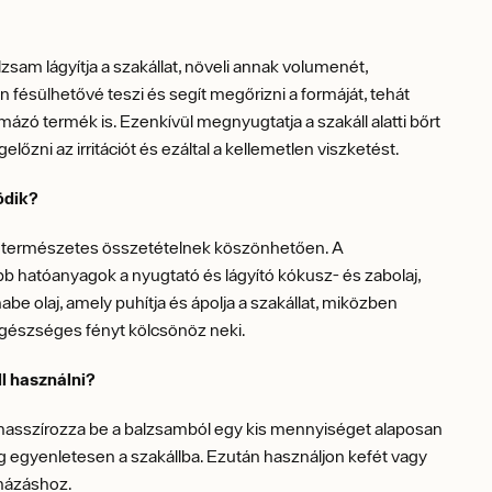
lzsam lágyítja a szakállat, növeli annak volumenét,
fésülhetővé teszi és segít megőrizni a formáját, tehát
rmázó termék is. Ezenkívül megnyugtatja a szakáll alatti bőrt
gelőzni az irritációt és ezáltal a kellemetlen viszketést.
ödik?
természetes összetételnek köszönhetően. A
b hatóanyagok a nyugtató és lágyító kókusz- és zabolaj,
habe olaj, amely puhítja és ápolja a szakállat, miközben
egészséges fényt kölcsönöz neki.
l használni?
 masszírozza be a balzsamból egy kis mennyiséget alaposan
g egyenletesen a szakállba. Ezután használjon kefét vagy
rmázáshoz.