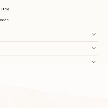
00 ml
weden