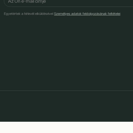
Egyetértek a hírlevél elküldésével
Személyes adatok feldolgozásának feltételei