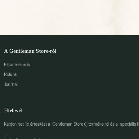
A Gentleman Store-ról
Elismeréseink
Rólunk
Journal
Hírlevél
Kapjon heti 1x értesítést a Gentleman Store új termékeiről és a speciális k