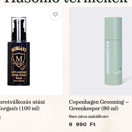
borotválkozás utáni
Copenhagen Grooming —
organ's (100 ml)
Greenkeeper (80 ml)
t
Nem zsíros szakállkrém
9 990 Ft