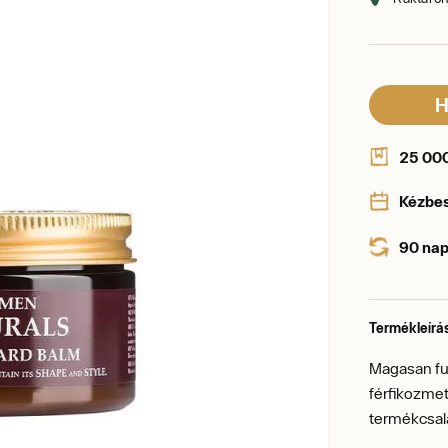
H
25 000 
Kézbe
90 nap
Termékleírá
Magasan fu
férfikozmet
termékcsal