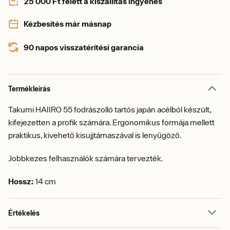
25 000 Ft felett a kiszállítás ingyenes
Kézbesítés már másnap
90 napos visszatérítési garancia
Termékleírás
Takumi HAIIRO 55 fodrászolló tartós japán acélból készült,
kifejezetten a profik számára. Ergonomikus formája mellett
praktikus, kivehető kisujjtámaszával is lenyűgöző.
Jobbkezes felhasználók számára tervezték.
Hossz:
14 cm
Értékelés