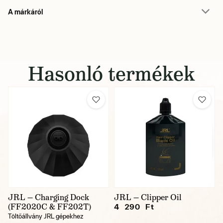
A márkáról
Hasonló termékek
JRL — Charging Dock
JRL — Clipper Oil
(FF2020C & FF202T)
4 290 Ft
Töltőállvány JRL gépekhez