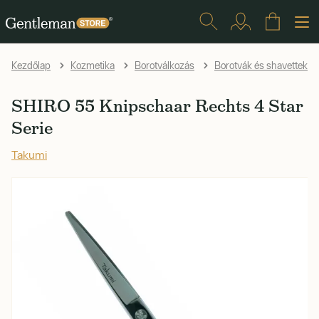
Kezdőlap
Kozmetika
Borotválkozás
Borotvák és shavettek
SHIRO 55 Knipschaar Rechts 4 Star
Serie
Takumi