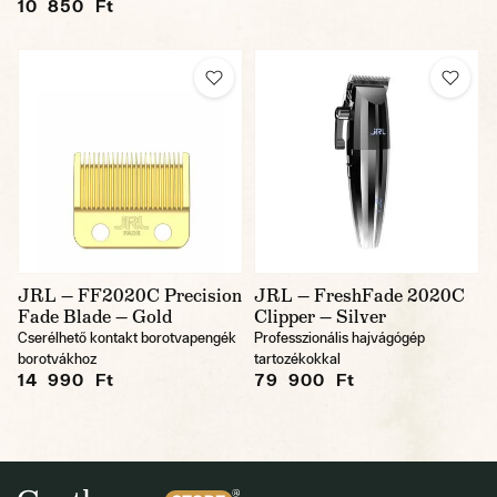
10 850 Ft
JRL — FF2020C Precision
JRL — FreshFade 2020C
Fade Blade — Gold
Clipper — Silver
Cserélhető kontakt borotvapengék
Professzionális hajvágógép
borotvákhoz
tartozékokkal
14 990 Ft
79 900 Ft