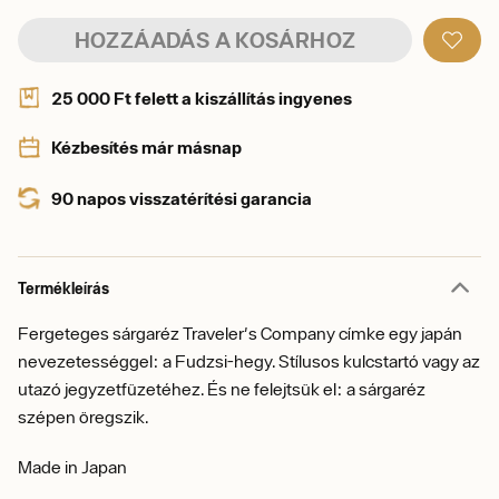
HOZZÁADÁS A KOSÁRHOZ
25 000 Ft felett a kiszállítás ingyenes
Kézbesítés már másnap
90 napos visszatérítési garancia
Termékleírás
Fergeteges sárgaréz Traveler's Company címke egy japán
nevezetességgel: a Fudzsi-hegy. Stílusos kulcstartó vagy az
utazó jegyzetfüzetéhez. És ne felejtsük el: a sárgaréz
szépen öregszik.
Made in Japan