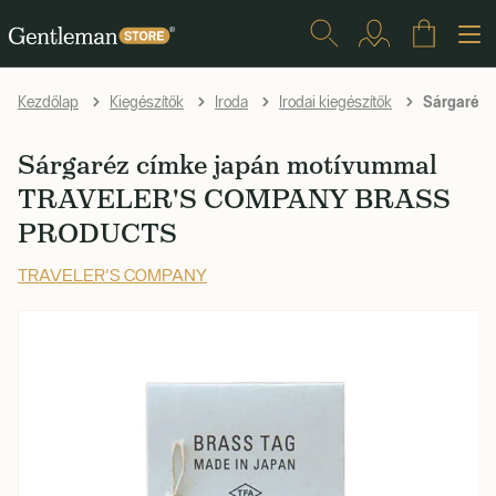
Sárgaréz
Kezdőlap
Kiegészítők
Iroda
Irodai kiegészítők
Sárgaréz címke japán motívummal
TRAVELER'S COMPANY BRASS
PRODUCTS
TRAVELER'S COMPANY