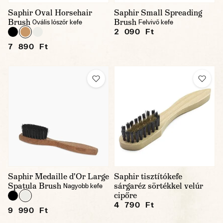
Saphir Oval Horsehair
Saphir Small Spreading
Brush
Brush
Ovális lószőr kefe
Felvivő kefe
2 090 Ft
7 890 Ft
Saphir Medaille d'Or Large
Saphir tisztítókefe
Spatula Brush
sárgaréz sörtékkel velúr
Nagyobb kefe
cipőre
4 790 Ft
9 990 Ft