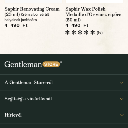
Saphir Renovating Cream
Saphir Wax Polish
(25 ml)
Medaille d'Or viasz cipőre
Krém a bőr sérült
(50 ml)
helyeinek javítására
4 490 Ft
4 490 Ft
(1x)
A Gentleman Store-ról
Elismeréseink
Segítség a vásárlásnál
Rólunk
Gyakran ismételt kérdések
Journal
Hírlevél
Visszaküldés és reklamáció
Kapjon heti 1x értesítést a Gentleman Store új termékeiről és