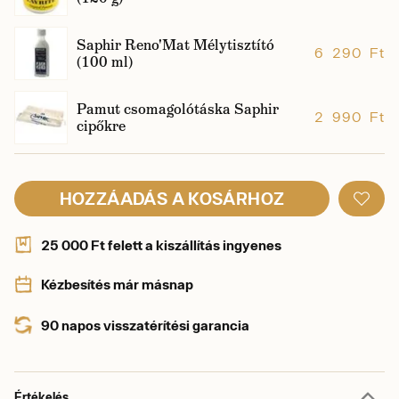
Saphir Reno'Mat Mélytisztító
6 290 Ft
(100 ml)
Pamut csomagolótáska Saphir
2 990 Ft
cipőkre
HOZZÁADÁS A KOSÁRHOZ
25 000 Ft felett a kiszállítás ingyenes
Kézbesítés már másnap
90 napos visszatérítési garancia
Értékelés