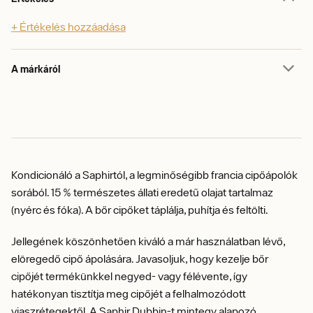
+ Értékelés hozzáadása
A márkáról
Kondicionáló a Saphirtól, a legminőségibb francia cipőápolók
sorából. 15 % természetes állati eredetű olajat tartalmaz
(nyérc és fóka). A bőr cipőket táplálja, puhítja és feltölti.
Jellegének köszönhetően kiváló a már használatban lévő,
elöregedő cipő ápolására. Javasoljuk, hogy kezelje bőr
cipőjét termékünkkel negyed- vagy félévente, így
hatékonyan tisztítja meg cipőjét a felhalmozódott
viaszrétegektől. A Saphir Dubbin-t mintegy alapozó