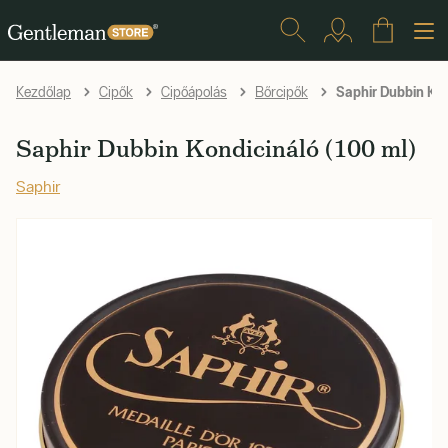
Saphir Dubbin Kon
Kezdőlap
Cipők
Cipőápolás
Bőrcipők
Saphir Dubbin Kondicináló (100 ml)
Saphir