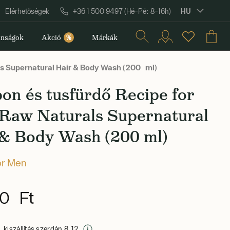
HU
Elérhetőségek
+36 1 500 9497 (Hé–Pé: 8–16h)
nságok
Akció
%
Márkák
s Supernatural Hair & Body Wash (200 ml)
on és tusfürdő Recipe for
Raw Naturals Supernatural
 & Body Wash (200 ml)
or Men
0 Ft
 kiszállítás szerdán 8. 12.