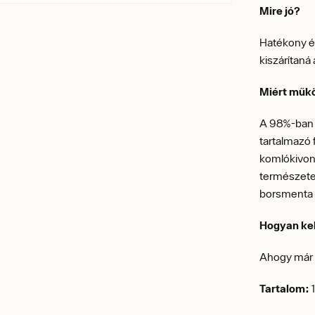
Mire jó?
Hatékony é
kiszárítaná 
Miért műk
A 98%-ban 
tartalmazó 
komlókivona
természetes 
borsmenta é
Hogyan kel
Ahogy már 
Tartalom:
1