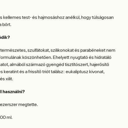
s kellemes test- és hajmosáshoz anélkül, hogy túlságosan
a bőrt.
ödik?
természetes, szulfátokat, szilikonokat és parabéneket nem
formulának köszönhetően. Ehelyett nyugtató és hidratáló
tot, almából származó gyengéd tisztítószert, hajerősítő
keratint és a frissítő triót találsz: eukaliptusz kivonat,
s xilit.
l használni?
ezerszer megtette.
00 ml.