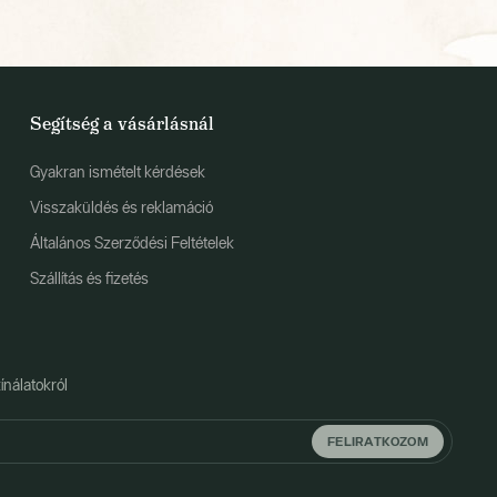
Segítség a vásárlásnál
Gyakran ismételt kérdések
Visszaküldés és reklamáció
Általános Szerződési Feltételek
Szállítás és fizetés
ínálatokról
FELIRATKOZOM