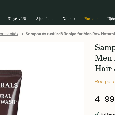
Kiegészítők
Ajándékok
Nőknek
Barbour
Újdo
rtítlenítők
Sampon és tusfürdő Recipe for Men Raw Natural
Samp
Men 
Hair
Recipe f
4 99
Raktáron,