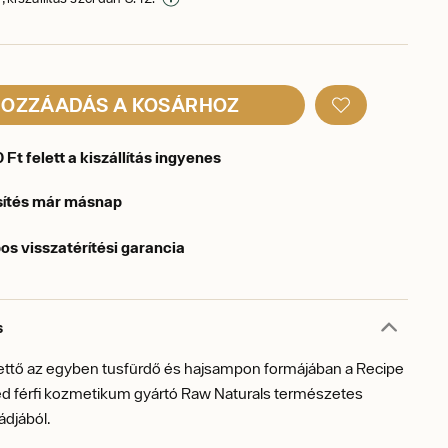
OZZÁADÁS A KOSÁRHOZ
Ft felett a kiszállítás ingyenes
sítés már másnap
os visszatérítési garancia
s
kettő az egyben tusfürdő és hajsampon formájában a Recipe
éd férfi kozmetikum gyártó Raw Naturals természetes
ádjából.