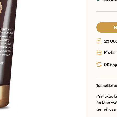
H
25 000 
Kézbe
90 nap
Termékleírá
Praktikus 
for Men sv
termékcsal