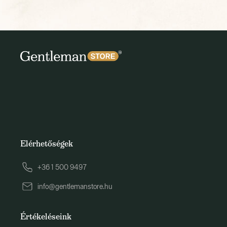
Elérhetőségek
+36 1 500 9497
info@gentlemanstore.hu
Értékeléseink