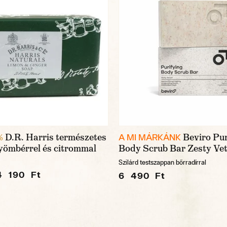
D.R. Harris természetes
Beviro Pur
%
A MI MÁRKÁNK
yömbérrel és citrommal
Body Scrub Bar Zesty Vet
Szilárd testszappan bőrradírral
4 190 Ft
6 490 Ft