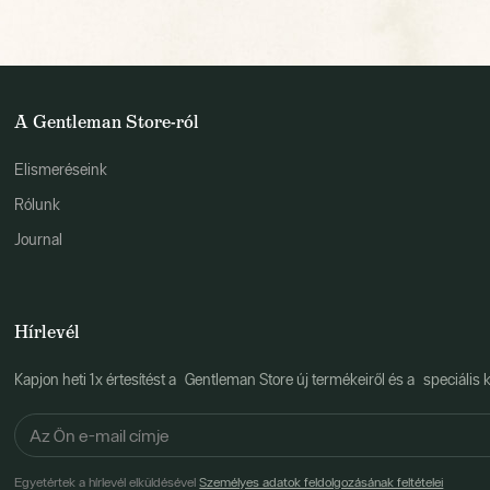
A Gentleman Store-ról
Elismeréseink
Rólunk
Journal
Hírlevél
Kapjon heti 1x értesítést a Gentleman Store új termékeiről és a speciális k
Egyetértek a hírlevél elküldésével
Személyes adatok feldolgozásának feltételei