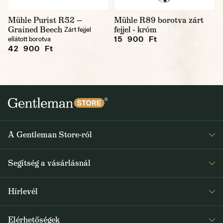
Mühle Purist R52 —
Mühle R89 borotva zárt
Grained Beech
fejjel - króm
Zárt fejjel
15 900 Ft
ellátott borotva
42 900 Ft
A Gentleman Store-ról
Elismeréseink
Segítség a vásárlásnál
Rólunk
Gyakran ismételt kérdések
Journal
Hírlevél
Visszaküldés és reklamáció
Kapjon heti 1x értesítést a Gentleman Store új termékeiről és
Általános Szerződési Feltételek
Elérhetőségek
a speciális kínálatokról