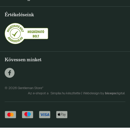
Szállítás és fizetés
+36 1 500 9497
Értékeléseink
FELIRATKOZOM
info@gentlemanstore.hu
Egyetértek a hírlevél elküldésével
Személyes adatok feldolgozásának feltételei
Kövessen minket
© 2026 Gentleman Store"
biceps
Az e-shopot a Simplia.hu készítette
|
Webdesign by
digital.