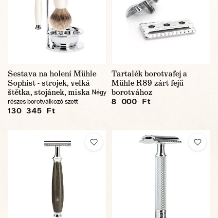
Sestava na holení Mühle
Tartalék borotvafej a
Sophist - strojek, velká
Mühle R89 zárt fejű
štětka, stojánek, miska
borotvához
Négy
8 000 Ft
részes borotválkozó szett
130 345 Ft