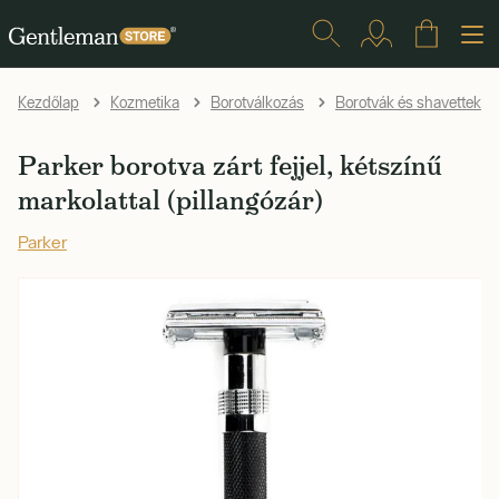
Kezdőlap
Kozmetika
Borotválkozás
Borotvák és shavettek
Parker borotva zárt fejjel, kétszínű
markolattal (pillangózár)
Parker