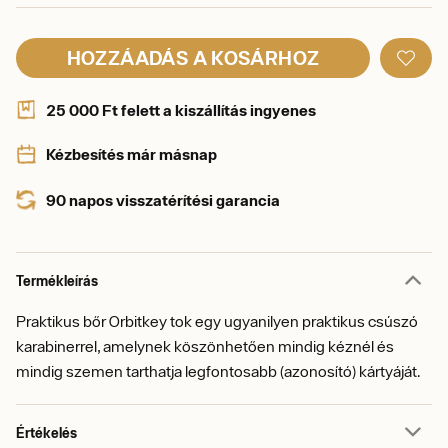
HOZZÁADÁS A KOSÁRHOZ
25 000 Ft felett a kiszállítás ingyenes
Kézbesítés már másnap
90 napos visszatérítési garancia
Termékleírás
Praktikus bőr Orbitkey tok egy ugyanilyen praktikus csúszó
karabinerrel, amelynek köszönhetően mindig kéznél és
mindig szemen tarthatja legfontosabb (azonosító) kártyáját.
Értékelés