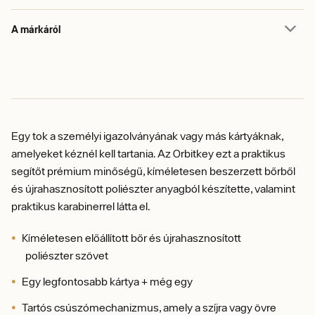
A márkáról
Egy tok a személyi igazolványának vagy más kártyáknak,
amelyeket kéznél kell tartania. Az Orbitkey ezt a praktikus
segítőt prémium minőségű, kíméletesen beszerzett bőrből
és újrahasznosított poliészter anyagból készítette, valamint
praktikus karabinerrel látta el.
Kíméletesen előállított bőr és újrahasznosított
poliészter szövet
Egy legfontosabb kártya + még egy
Tartós csúszómechanizmus, amely a szíjra vagy övre