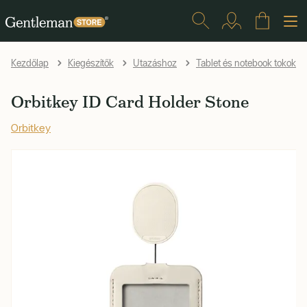
Kezdőlap
Kiegészítők
Utazáshoz
Tablet és notebook tokok
Orbitkey ID Card Holder Stone
Orbitkey