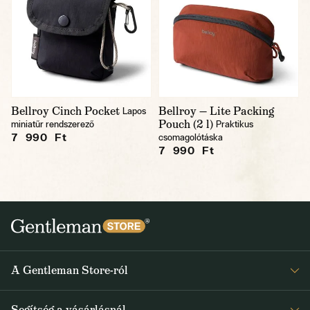
Bellroy Cinch Pocket
Bellroy — Lite Packing
Lapos
Pouch (2 l)
miniatűr rendszerező
Praktikus
7 990 Ft
csomagolótáska
7 990 Ft
A Gentleman Store-ról
Elismeréseink
Segítség a vásárlásnál