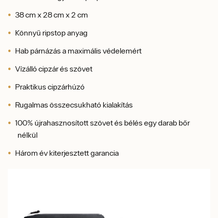
38 cm x 28 cm x 2 cm
Könnyű ripstop anyag
Hab párnázás a maximális védelemért
Vízálló cipzár és szövet
Praktikus cipzárhúzó
Rugalmas összecsukható kialakítás
100% újrahasznosított szövet és bélés egy darab bőr
nélkül
Három év kiterjesztett garancia