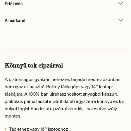
Értékelés
A márkáról
Könnyű tok cipzárral
A biztonságos gyakran nehéz és terjedelmes, ez azonban
nem igaz az ausztrál Bellroy táblagép- vagy 14'' laptop-
táskájára. A 100%-ban újrahasznosított anyagból készült,
praktikus párnázással ellátott darab egyszerre könnyű és kis
helyet foglal. Ráadásul cipzárral záródik, balesetveszély
mentes.
Tablethez vagy 16'' laptophoz