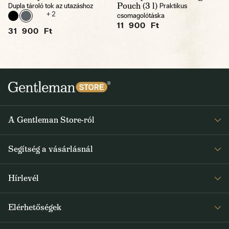
Pouch (3 l)
Dupla tároló tok az utazáshoz
Praktikus
+ 2
csomagolótáska
11 900 Ft
31 900 Ft
A Gentleman Store-ról
Elismeréseink
Segítség a vásárlásnál
Rólunk
Gyakran ismételt kérdések
Journal
Hírlevél
Visszaküldés és reklamáció
Kapjon heti 1x értesítést a Gentleman Store új termékeiről és
Általános Szerződési Feltételek
Elérhetőségek
a speciális kínálatokról
Szállítás és fizetés
+36 1 500 9497