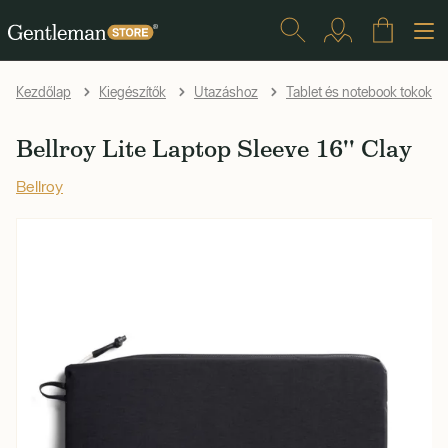
Kezdőlap
Kiegészítők
Utazáshoz
Tablet és notebook tokok
Bellroy Lite Laptop Sleeve 16'' Clay
Bellroy