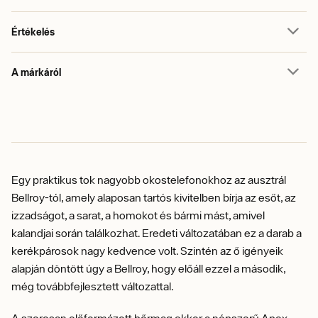
Értékelés
A márkáról
Egy praktikus tok nagyobb okostelefonokhoz az ausztrál
Bellroy-tól, amely alaposan tartós kivitelben bírja az esőt, az
izzadságot, a sarat, a homokot és bármi mást, amivel
kalandjai során találkozhat. Eredeti változatában ez a darab a
kerékpárosok nagy kedvence volt. Szintén az ő igényeik
alapján döntött úgy a Bellroy, hogy előáll ezzel a második,
még továbbfejlesztett változattal.
A szorosan előformázott bőrmag ekkor a népszerű Apex