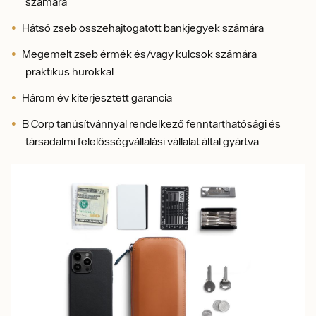
számára
Hátsó zseb összehajtogatott bankjegyek számára
Megemelt zseb érmék és/vagy kulcsok számára
praktikus hurokkal
Három év kiterjesztett garancia
B Corp tanúsítvánnyal rendelkező fenntarthatósági és
társadalmi felelősségvállalási vállalat által gyártva