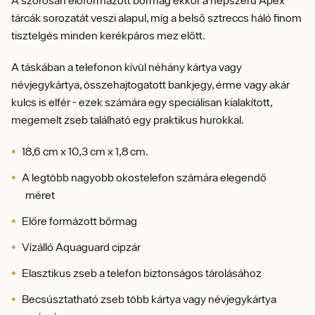
tárcák sorozatát veszi alapul, míg a belső sztreccs háló finom
tisztelgés minden kerékpáros mez előtt.
A táskában a telefonon kívül néhány kártya vagy
névjegykártya, összehajtogatott bankjegy, érme vagy akár
kulcs is elfér - ezek számára egy speciálisan kialakított,
megemelt zseb található egy praktikus hurokkal.
18,6 cm x 10,3 cm x 1,8 cm.
A legtöbb nagyobb okostelefon számára elegendő
méret
Előre formázott bőrmag
Vízálló Aquaguard cipzár
Elasztikus zseb a telefon biztonságos tárolásához
Becsúsztatható zseb több kártya vagy névjegykártya