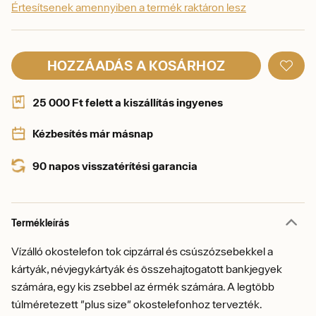
Értesítsenek amennyiben a termék raktáron lesz
HOZZÁADÁS A KOSÁRHOZ
25 000 Ft felett a kiszállítás ingyenes
Kézbesítés már másnap
90 napos visszatérítési garancia
Termékleírás
Vízálló okostelefon tok cipzárral és csúszózsebekkel a
kártyák, névjegykártyák és összehajtogatott bankjegyek
számára, egy kis zsebbel az érmék számára. A legtöbb
túlméretezett "plus size" okostelefonhoz tervezték.