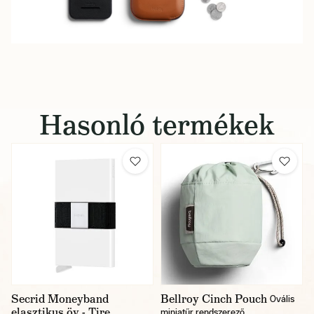
Hasonló termékek
Secrid Moneyband
Bellroy Cinch Pouch
Ovális
elasztikus öv - Tire
miniatűr rendszerező