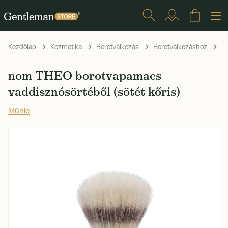
Kezdőlap
Kozmetika
Borotválkozás
Borotválkozáshoz
B
nom THEO borotvapamacs
vaddisznósörtéből (sötét kőris)
Mühle