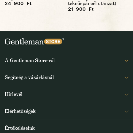
teknőspáncél utánzat)
24 900 Ft
21 900 Ft
A Gentleman Store-ról
Elismeréseink
Segítség a vásárlásnál
Rólunk
Gyakran ismételt kérdések
Journal
Hírlevél
Visszaküldés és reklamáció
Kapjon heti 1x értesítést a Gentleman Store új termékeiről és
Általános Szerződési Feltételek
Elérhetőségek
a speciális kínálatokról
Szállítás és fizetés
+36 1 500 9497
Értékeléseink
FELIRATKOZOM