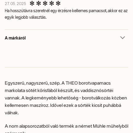
27. 05. 2025
Ha hosszútávra szeretnél egy érzésre kellemes pamacsot, akkor ez az
egyik legjobb választás.
A márkáról
Egyszerű, nagyszerű, szép. A THEO borotvapamacs
markolata sötét kőrisfából készült, és vaddisznósörtéi
vannak. A legkeményebb lehetőség - borotválkozás közben
kellemesen maszíroz. Idővel ezek a sörték kicsit puhábbá
válnak.
A nom alapsorozatból való termék a német Mühle műhelyből