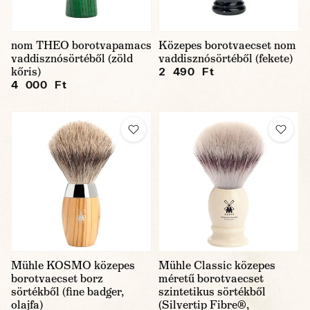
nom THEO borotvapamacs
Közepes borotvaecset nom
vaddisznósörtéből (zöld
vaddisznósörtéből (fekete)
kőris)
2 490 Ft
4 000 Ft
Mühle KOSMO közepes
Mühle Classic közepes
borotvaecset borz
méretű borotvaecset
sörtékből (fine badger,
szintetikus sörtékből
olajfa)
(Silvertip Fibre®,