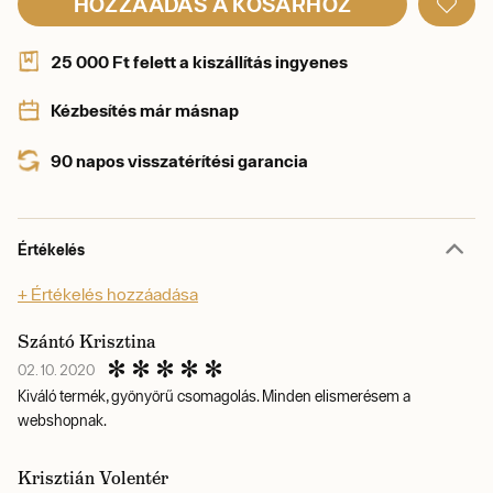
HOZZÁADÁS A KOSÁRHOZ
25 000 Ft felett a kiszállítás ingyenes
Kézbesítés már másnap
90 napos visszatérítési garancia
Értékelés
+ Értékelés hozzáadása
Szántó Krisztina
02. 10. 2020
Kiváló termék, gyönyörű csomagolás. Minden elismerésem a
webshopnak.
Krisztián Volentér