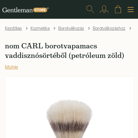
Kezdőlap
Kozmetika
Borotválkozás
Borotválkozáshoz
B
nom CARL borotvapamacs
vaddisznósörtéből (petróleum zöld)
Mühle