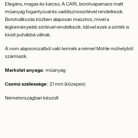
Elegáns, magas és karcsú. A CARL borotvapamacs matt
műanyag fogantyúval és vaddisznósörtével rendelkezik.
Borotválkozás közben alaposan maszíroz, mivel a
legkeményebb sörtével rendelkezik. Idővel ezek a sörték is
kicsit puhábbá válnak.
A nom alapsorozatból való termék a német Mühle műhelyből
származik.
Markolat anyaga
: műanyag
Csomó szélessége
: 21 mm (közepes)
Németországban készült