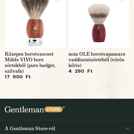
Közepes borotvaecset
nom OLE borotvapamacs
Mühle VIVO borz
vaddisznósörtéből (vörös
sörtékből (pure badger,
kőris)
szilvafa)
4 290 Ft
17 900 Ft
A Gentleman Store-ról