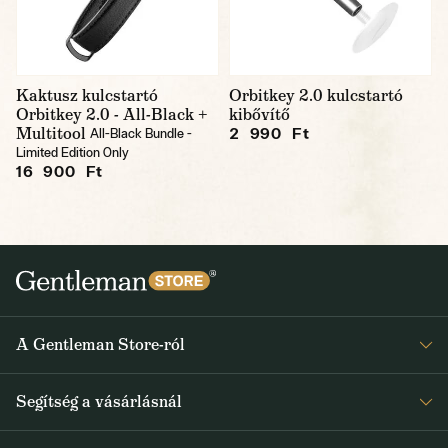
Kaktusz kulcstartó
Orbitkey 2.0 kulcstartó
Orbitkey 2.0 - All-Black +
kibővítő
Multitool
2 990 Ft
All-Black Bundle -
Limited Edition Only
16 900 Ft
A Gentleman Store-ról
Elismeréseink
Segítség a vásárlásnál
Rólunk
Gyakran ismételt kérdések