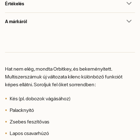
Értékelés
A márkáról
Hat nem elég, mondta Orbitkey, és bekeményített.
Multiszerszámuk új változata kilenc különböző funkciót
képes ellátni. Soroljuk fel őket sorrendben:
Kés (pl. dobozok vágásához)
Palacknyitó
Zsebes feszítővas
Lapos csavarhúzó