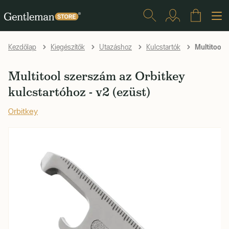
Multitool s
Kezdőlap
Kiegészítők
Utazáshoz
Kulcstartók
Multitool szerszám az Orbitkey
kulcstartóhoz - v2 (ezüst)
Orbitkey