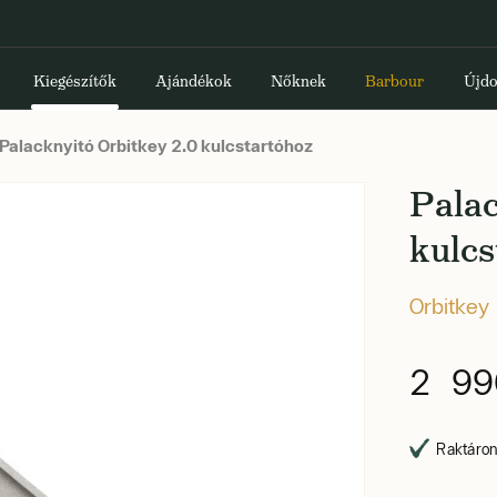
Kiegészítők
Ajándékok
Nőknek
Barbour
Újdo
Palacknyitó Orbitkey 2.0 kulcstartóhoz
Palac
kulcs
Orbitkey
2 99
Raktáron,