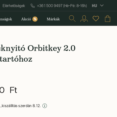
HU
Elérhetőségek
+36 1 500 9497 (Hé–Pé: 8–16h)
nságok
Akció
%
Márkák
knyitó Orbitkey 2.0
tartóhoz
0 Ft
 kiszállítás szerdán 8. 12.