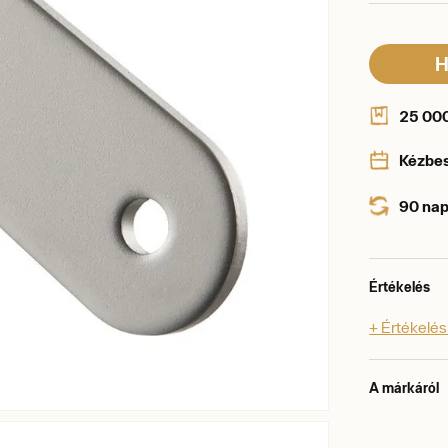
H
25 000 
Kézbe
90 nap
Értékelés
+ Értékelé
A márkáról