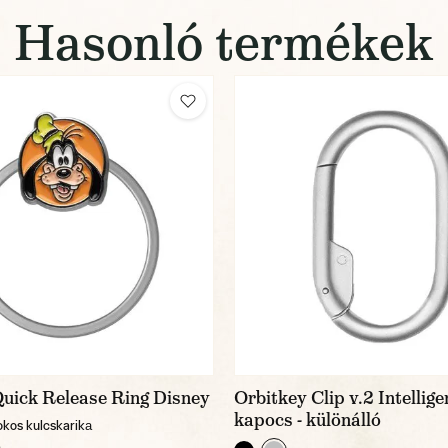
Hasonló termékek
Quick Release Ring Disney
Orbitkey Clip v.2 Intellige
kapocs - különálló
okos kulcskarikа