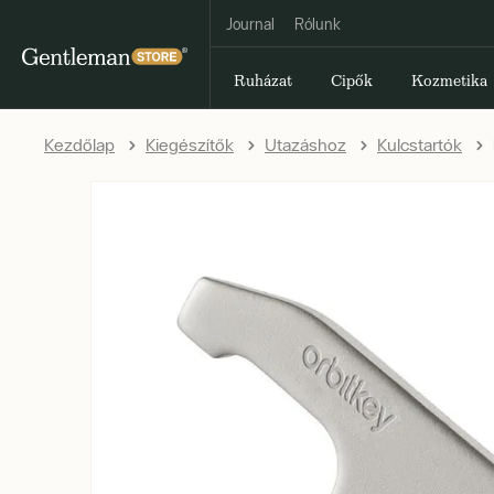
Journal
Rólunk
Ruházat
Cipők
Kozmetika
Kezdőlap
Kiegészítők
Utazáshoz
Kulcstartók