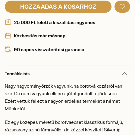
HOZZÁADÁS A KOSÁRHOZ
25 000 Ft felett a kiszállítás ingyenes
Kézbesítés már másnap
90 napos visszatérítési garancia
Termékleírás
Nagy hagyományőrzők vagyunk, ha borotválkozásról van
szó. De nem vagyunk ellene a jól átgondolt fejlődésnek.
Ezért vettük fel ezt a nagyon érdekes terméket a német
Mühle-tól.
Ez egy közepes méretű borotvaecset klasszikus formájú,
rózsaarany színű fémnyéllel, de kézzel készített Silvertip