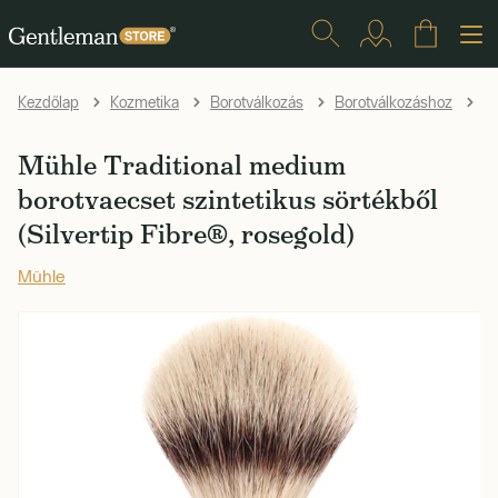
Kezdőlap
Kozmetika
Borotválkozás
Borotválkozáshoz
B
Mühle Traditional medium
borotvaecset szintetikus sörtékből
(Silvertip Fibre®, rosegold)
Mühle