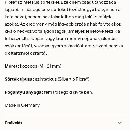
Fibre® szintetikus sörtékkel. Ezek nem csak utánozzák a
legjobb minőségű borz sörtéket (ezüsthegyű borz, innen a
kefe neve), hanem sok tekintetben még felül is múlják
azokat. Az eredmény még lágyabb érzés a hab felvitelekor,
kiváló nedvszívó tulajdonságok, amelyek lehetővé teszik a
felhasznált szappan vagy krém mennyiségének jelentős
csökkentését, valamint gyors száradást, ami viszont hosszú
élettartamot garantál.
Méret:
közepes (M - 21 mm)
Sörték típusa:
szintetikus (Silvertip Fibre®)
Fogantyú anyaga:
fém (rosegold kivitelben)
Made in Germany
Értékelés