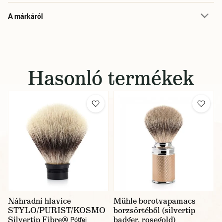
A márkáról
Hasonló termékek
Náhradní hlavice
Mühle borotvapamacs
STYLO/PURIST/KOSMO
borzsörtéből (silvertip
Silvertip Fibre®
badger, rosegold)
Pótfej