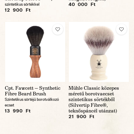
40 000 Ft
szintetikus sörtékkel
12 900 Ft
Cpt. Fawcett — Synthetic
Mühle Classic közepes
Fibre Beard Brush
méretű borotvaecset
szintetikus sörtékből
Szintetikus sörtéjű borotválkozó
(Silvertip Fibre®,
ecset
teknőspáncél utánzat)
13 990 Ft
21 900 Ft