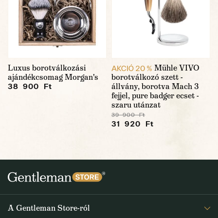
Luxus borotválkozási
Mühle VIVO
AKCIÓ 20 %
ajándékcsomag Morgan's
borotválkozó szett -
állvány, borotva Mach 3
38 900 Ft
fejjel, pure badger ecset -
szaru utánzat
39 900 Ft
31 920 Ft
A Gentleman Store-ról