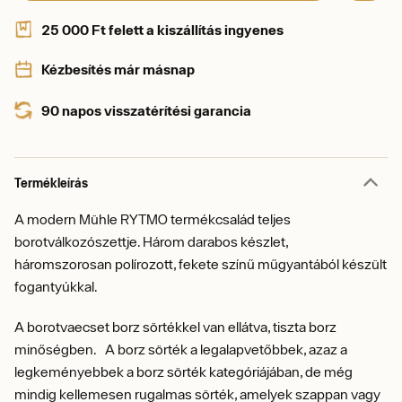
25 000 Ft felett a kiszállítás ingyenes
Kézbesítés már másnap
90 napos visszatérítési garancia
Termékleírás
A modern Mühle RYTMO termékcsalád teljes
borotválkozószettje. Három darabos készlet,
háromszorosan polírozott, fekete színű műgyantából készült
fogantyúkkal.
A borotvaecset borz sörtékkel van ellátva, tiszta borz
minőségben. A borz sörték a legalapvetőbbek, azaz a
legkeményebbek a borz sörték kategóriájában, de még
mindig kellemesen rugalmas sörték, amelyek szappan vagy