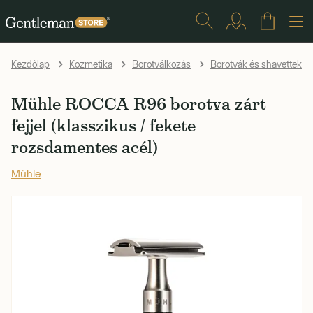
Kezdőlap
Kozmetika
Borotválkozás
Borotvák és shavettek
Mühle ROCCA R96 borotva zárt
fejjel (klasszikus / fekete
rozsdamentes acél)
Mühle