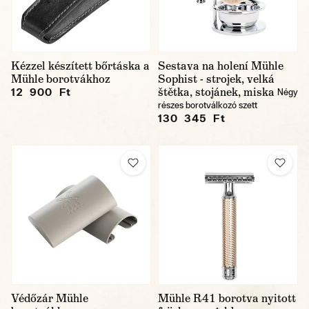
Kézzel készített bőrtáska a
Sestava na holení Mühle
Mühle borotvákhoz
Sophist - strojek, velká
štětka, stojánek, miska
12 900 Ft
Négy
részes borotválkozó szett
130 345 Ft
Védőzár Mühle
Mühle R41 borotva nyitott