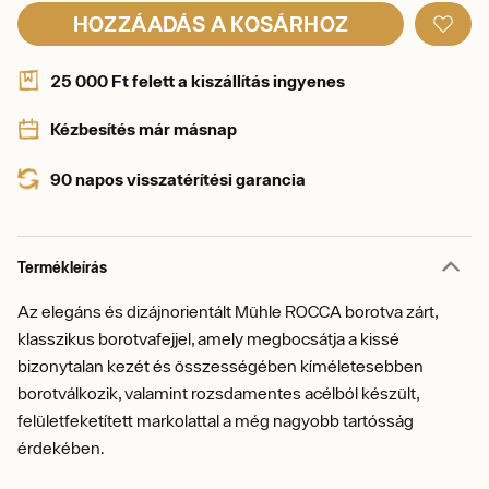
HOZZÁADÁS A KOSÁRHOZ
25 000 Ft felett a kiszállítás ingyenes
Kézbesítés már másnap
90 napos visszatérítési garancia
Termékleírás
Az elegáns és dizájnorientált Mühle ROCCA borotva zárt,
klasszikus borotvafejjel, amely megbocsátja a kissé
bizonytalan kezét és összességében kíméletesebben
borotválkozik, valamint rozsdamentes acélból készült,
felületfeketített markolattal a még nagyobb tartósság
érdekében.