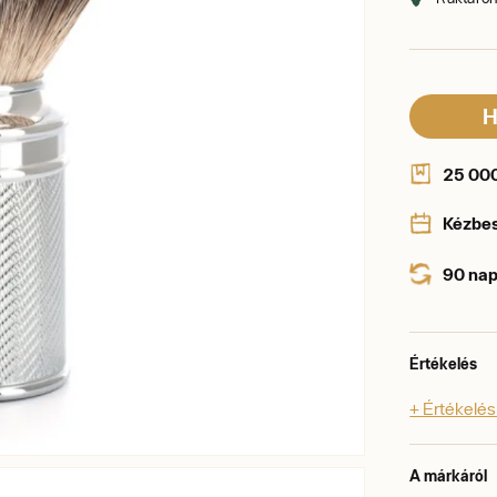
H
25 000 
Kézbe
90 nap
Értékelés
+ Értékelé
A márkáról