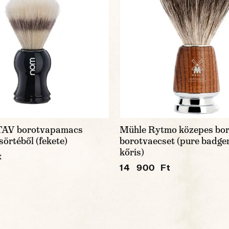
AV borotvapamacs
Mühle Rytmo közepes bor
örtéből (fekete)
borotvaecset (pure badger
kőris)
t
14 900 Ft