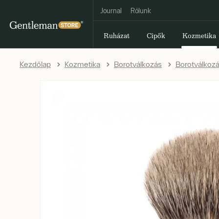
Journal
Rólunk
Ruházat
Cipők
Kozmetika
Kezdőlap
Kozmetika
Borotválkozás
Borotválkoz