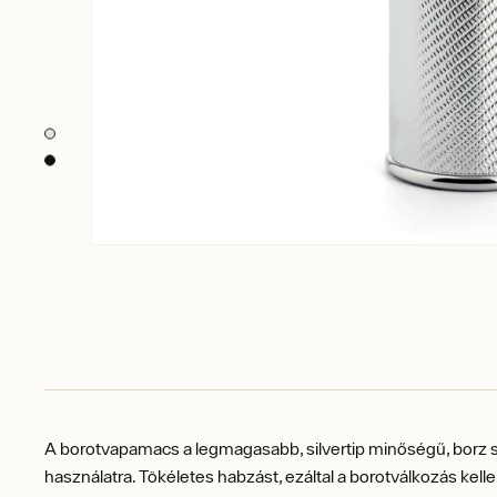
A borotvapamacs a legmagasabb, silvertip minőségű, borz s
használatra. Tökéletes habzást, ezáltal a borotválkozás kell