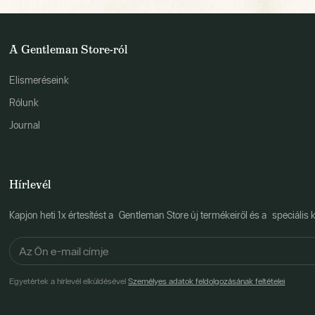
A Gentleman Store-ról
Elismeréseink
Rólunk
Journal
Hírlevél
Kapjon heti 1x értesítést a Gentleman Store új termékeiről és a speciális k
Egyetértek a hírlevél elküldésével
Személyes adatok feldolgozásának feltételei