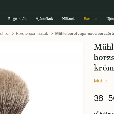
Kiegészítők
Ajándékok
Nőknek
Barbour
Újdo
áshoz
Borotvapamacsok
Mühle borotvapamacs borzsörtébő
Mühl
borzs
króm
Mühle
38 5
Raktáron,