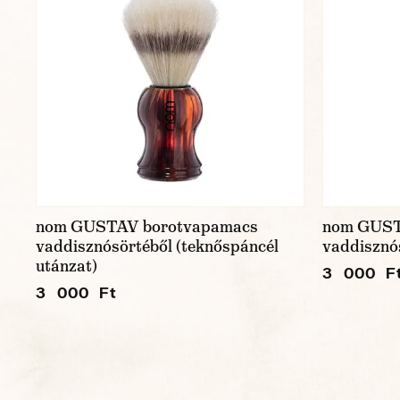
nom GUSTAV borotvapamacs
nom GUST
vaddisznósörtéből (teknőspáncél
vaddisznós
utánzat)
3 000 F
3 000 Ft