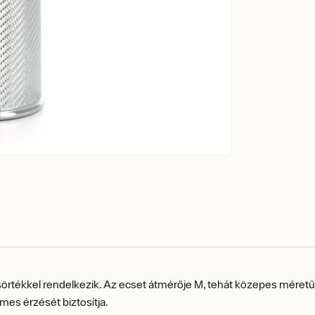
örtékkel rendelkezik
.
Az ecset átmérője M, tehát közepes méretű. 
emes érzését biztosítja.