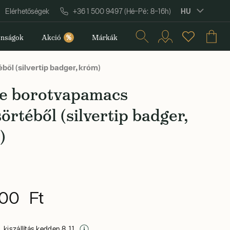
HU
Elérhetőségek
+36 1 500 9497 (Hé–Pé: 8–16h)
nságok
Akció
%
Márkák
l (silvertip badger, króm)
e borotvapamacs
örtéből (silvertip badger,
)
00 Ft
 kiszállítás kedden 8. 11.