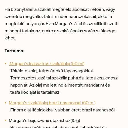
Ha bizonytalan a szakáll megfelelő ápolását illetően, vagy
szeretné megváltoztatni mindennapi szokásait, akkor a
megfelelő helyen jár.
Ez a Morgan's által összeállított szett
mindent tartalmaz, amire a szakállápolás során szüksége
lehet.
Tartalma:
Morgan's klasszikus szakállolaj (50 ml)
Tökéletes olaj, teljes értékű tápanyagokkal.
Természetes, ezáltal szakálla puha és illatos lesz egész
napon át.
Az olaj mellett i
ndiai mentát, mandarint és
teafa illóolajat is tartalmaz.
Morgan's szakállolaj brazil naranccsal (50 ml)
Finom olaj illóolajokkal, valóban érett brazil narancsból.
Morgan's bajuszwax utazáshoz(15 g)
Bajuszwax
m
éhviasszal, sheavajjal, zabcsírával és