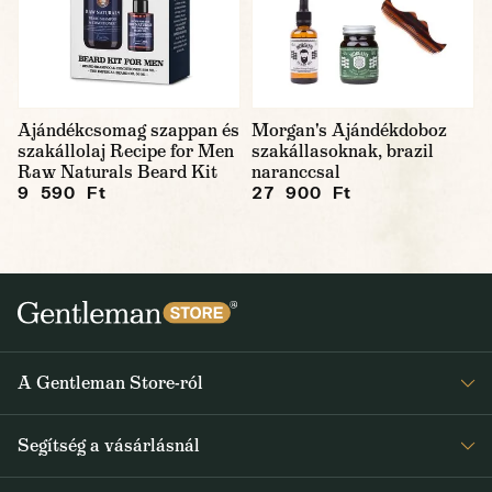
Ajándékcsomag szappan és
Morgan's Ajándékdoboz
szakállolaj Recipe for Men
szakállasoknak, brazil
Raw Naturals Beard Kit
naranccsal
9 590 Ft
27 900 Ft
A Gentleman Store-ról
Elismeréseink
Segítség a vásárlásnál
Rólunk
Gyakran ismételt kérdések